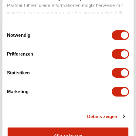
Partner führen diese Informationen möglicherweise mit
weiteren Daten zusammen, die Sie ihnen bereitgestellt
Mechanical Specifications
haben oder die sie im Rahmen Ihrer Nutzung der Dienste
gesammelt haben.
Operation Specifications
Einwilligungsauswahl
Notwendig
Shipping, Transportation and Warranty
Specifications
Präferenzen
Other Specifications
Statistiken
Marketing
Dokumente und Dateien
Details zeigen
Kataloge & Broschüren
Bedienungsanleitung
Handbücher
Alle zulassen