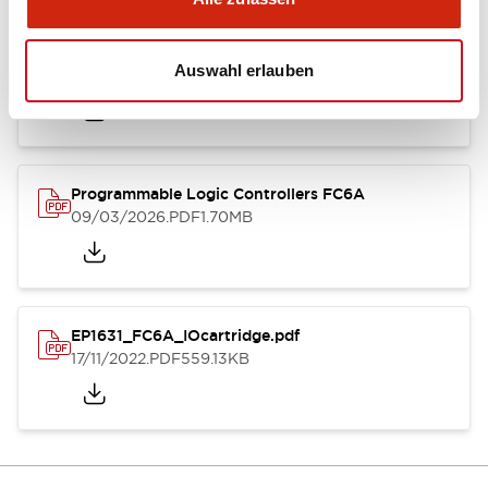
EP1623_FC6A.pdf
Auswahl erlauben
17/11/2022
.PDF
2.55MB
Programmable Logic Controllers FC6A
09/03/2026
.PDF
1.70MB
EP1631_FC6A_IOcartridge.pdf
17/11/2022
.PDF
559.13KB