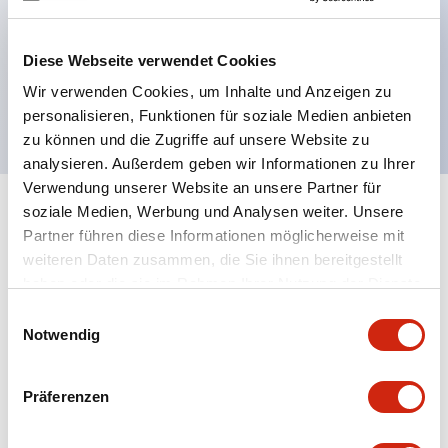
Datenprotokollierung
Webserver-Funktionen
Diese Webseite verwendet Cookies
Großer Programm- und Datenspeicher
Wir verwenden Cookies, um Inhalte und Anzeigen zu
cULus CE Klasse I Div 2
personalisieren, Funktionen für soziale Medien anbieten
zu können und die Zugriffe auf unsere Website zu
analysieren. Außerdem geben wir Informationen zu Ihrer
Verwendung unserer Website an unsere Partner für
soziale Medien, Werbung und Analysen weiter. Unsere
+
Spezifikationen
Alle erweitern
Partner führen diese Informationen möglicherweise mit
weiteren Daten zusammen, die Sie ihnen bereitgestellt
Certification Specifications
haben oder die sie im Rahmen Ihrer Nutzung der Dienste
gesammelt haben.
Einwilligungsauswahl
Electrical Specifications
Notwendig
Environmental Specifications
Präferenzen
Hardware Specifications