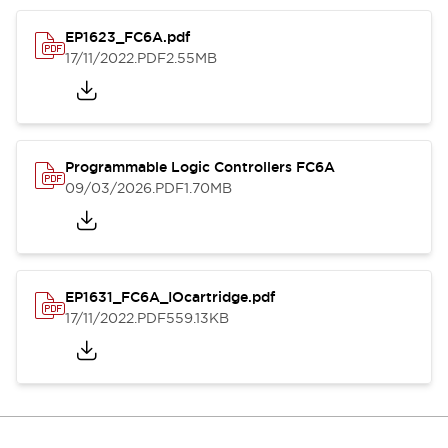
EP1623_FC6A.pdf
17/11/2022
.PDF
2.55MB
Programmable Logic Controllers FC6A
09/03/2026
.PDF
1.70MB
EP1631_FC6A_IOcartridge.pdf
17/11/2022
.PDF
559.13KB