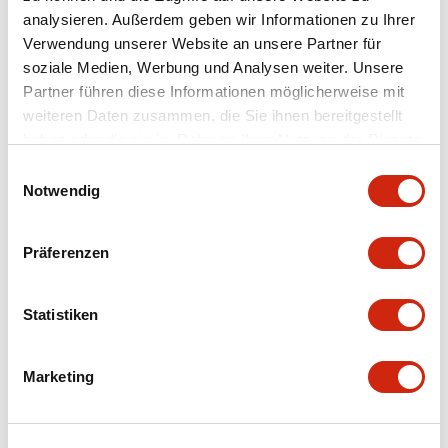
analysieren. Außerdem geben wir Informationen zu Ihrer
Electrical Specifications
Verwendung unserer Website an unsere Partner für
soziale Medien, Werbung und Analysen weiter. Unsere
Environmental Specifications
Partner führen diese Informationen möglicherweise mit
weiteren Daten zusammen, die Sie ihnen bereitgestellt
Hardware Specifications
haben oder die sie im Rahmen Ihrer Nutzung der Dienste
gesammelt haben.
Einwilligungsauswahl
Notwendig
Mechanical Specifications
Operation Specifications
Präferenzen
Performance Specifications
Statistiken
Shipping, Transportation and Warranty
Specifications
Marketing