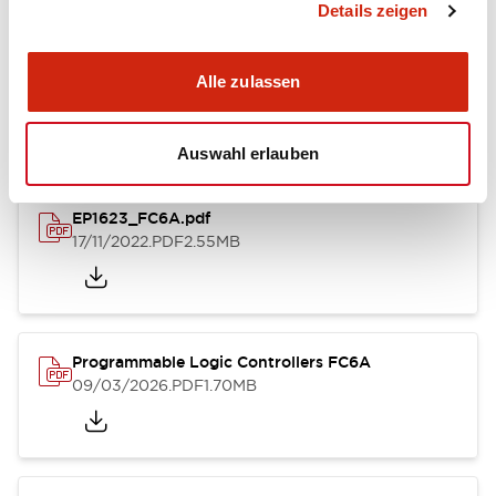
Details zeigen
Dokumente und Dateien
Alle zulassen
Kataloge & Broschüren
Bedienungsanleitung
Handbücher
Auswahl erlauben
EP1623_FC6A.pdf
17/11/2022
.PDF
2.55MB
Programmable Logic Controllers FC6A
09/03/2026
.PDF
1.70MB