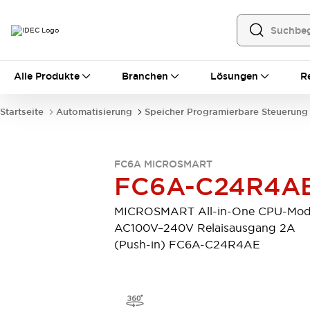
Alle Produkte
Alle Produkte
Branchen
Lösungen
R
Automatisierung
Bedienerschnittstellen
Startseite
Automatisierung
Speicher Programierbare Steuerung
Industrie-Ethernet-Geräte
Speicherprogrammierbare Steuerung (SPS)
Entdecken Sie alles
FC6A MICROSMART
Sensoren
FC6A-C24R4A
Automatische Identifizierung
Sensoren/Erfassung
Entdecken Sie alles
MICROSMART All-in-One CPU-Mod
Industriekomponenten
AC100V–240V Relaisausgang 2A
LED-Meldeleuchten
Leitungsschutzgeräte
(Push-in) FC6A-C24R4AE
Relais und Zeitrelais
Stromversorgungen
Verbindungsgeräte
Entdecken Sie alles
Mobilitätslösungen
Motorunterstützung