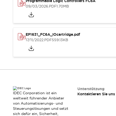
Programmable Logic Controllers FC6A
Veranstaltungen / Seminare
09/03/2026
.PDF
1.70MB
Unterstützung
Kontaktieren Sie uns
So finden Sie uns
Online Händler
EP1631_FC6A_IOcartridge.pdf
17/11/2022
.PDF
559.13KB
Unterstützung
IDEC Corporation ist ein
Kontaktieren Sie uns
weltweit führender Anbieter
von Automatisierungs- und
Steuerungslösungen und setzt
sich dafür ein, Sicherheit,