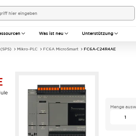
essourcen
Was ist neu
Unterstützung
 (SPS)
Mikro-PLC
FC6A MicroSmart
FC6A-C24R4AE
E
ule
Menge ausw