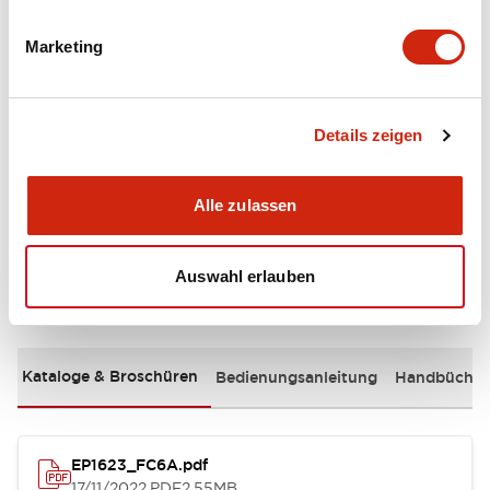
Operation Specifications
Marketing
Performance Specifications
Details zeigen
Shipping, Transportation and Warranty
Specifications
Alle zulassen
Auswahl erlauben
Dokumente und Dateien
Kataloge & Broschüren
Bedienungsanleitung
Handbücher
EP1623_FC6A.pdf
17/11/2022
.PDF
2.55MB