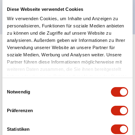
Großer Programmier- und Datenspeicher
Diese Webseite verwendet Cookies
cULus CE Klasse 1 Div 2
Wir verwenden Cookies, um Inhalte und Anzeigen zu
personalisieren, Funktionen für soziale Medien anbieten
zu können und die Zugriffe auf unsere Website zu
analysieren. Außerdem geben wir Informationen zu Ihrer
Verwendung unserer Website an unsere Partner für
+
Spezifikationen
Alle erweitern
soziale Medien, Werbung und Analysen weiter. Unsere
Partner führen diese Informationen möglicherweise mit
Certification Specifications
weiteren Daten zusammen, die Sie ihnen bereitgestellt
haben oder die sie im Rahmen Ihrer Nutzung der Dienste
Electrical Specifications
gesammelt haben.
Einwilligungsauswahl
Notwendig
Environmental Specifications
Hardware Specifications
Präferenzen
Mechanical Specifications
Statistiken