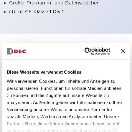
Großer Programm- und Datenspeicher
cULus CE Klasse 1 Div 2
+
Spezifikationen
Alle erweitern
Certification Specifications
Diese Webseite verwendet Cookies
Electrical Specifications
Wir verwenden Cookies, um Inhalte und Anzeigen zu
personalisieren, Funktionen für soziale Medien anbieten
Environmental Specifications
zu können und die Zugriffe auf unsere Website zu
analysieren. Außerdem geben wir Informationen zu Ihrer
Hardware Specifications
Verwendung unserer Website an unsere Partner für
soziale Medien, Werbung und Analysen weiter. Unsere
Mechanical Specifications
Partner führen diese Informationen möglicherweise mit
weiteren Daten zusammen, die Sie ihnen bereitgestellt