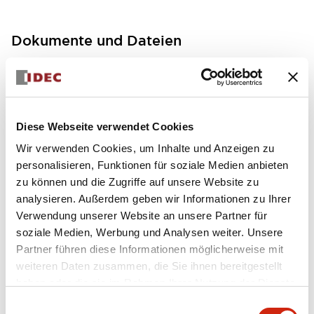
Dokumente und Dateien
Bedienungsanleitung
Handbücher
CAD-Dateien
Diese Webseite verwendet Cookies
FC5A MICRO Smart pentra Instruction Sheet (FC5
Wir verwenden Cookies, um Inhalte und Anzeigen zu
A-D12K1E\, FC5A-D12S1E)
personalisieren, Funktionen für soziale Medien anbieten
17/11/2022
.PDF
257.75KB
zu können und die Zugriffe auf unsere Website zu
analysieren. Außerdem geben wir Informationen zu Ihrer
Verwendung unserer Website an unsere Partner für
soziale Medien, Werbung und Analysen weiter. Unsere
Partner führen diese Informationen möglicherweise mit
FC5A MICRO Smart pentra Instruction Sheet (FC5
weiteren Daten zusammen, die Sie ihnen bereitgestellt
A-D16RK1\, FC5A-D16RS1\, FC5A-D32K3\, FC5A-D
32S3)
haben oder die sie im Rahmen Ihrer Nutzung der Dienste
17/11/2022
.PDF
270.65KB
gesammelt haben.
Einwilligungsauswahl