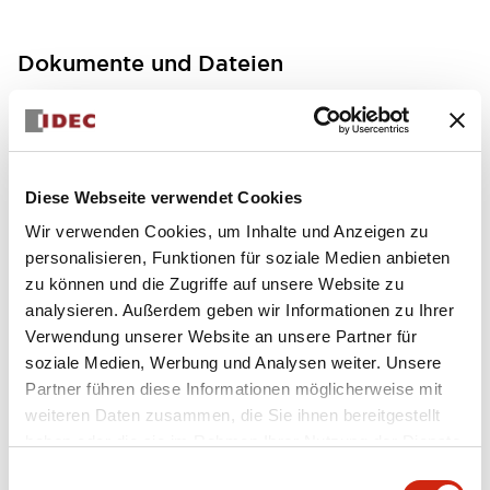
Dokumente und Dateien
Bedienungsanleitung
Handbücher
Diese Webseite verwendet Cookies
FC5A MICRO Smart pentra Instruction Sheet (FC5
Wir verwenden Cookies, um Inhalte und Anzeigen zu
A-D12K1E\, FC5A-D12S1E)
personalisieren, Funktionen für soziale Medien anbieten
17/11/2022
.PDF
257.75KB
zu können und die Zugriffe auf unsere Website zu
analysieren. Außerdem geben wir Informationen zu Ihrer
Verwendung unserer Website an unsere Partner für
soziale Medien, Werbung und Analysen weiter. Unsere
Partner führen diese Informationen möglicherweise mit
FC5A MICRO Smart pentra Instruction Sheet (FC5
weiteren Daten zusammen, die Sie ihnen bereitgestellt
A-D16RK1\, FC5A-D16RS1\, FC5A-D32K3\, FC5A-D
32S3)
haben oder die sie im Rahmen Ihrer Nutzung der Dienste
17/11/2022
.PDF
270.65KB
gesammelt haben.
Einwilligungsauswahl