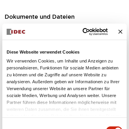
Dokumente und Dateien
Bedienungsanleitung
Handbücher
Diese Webseite verwendet Cookies
FC5A MICRO Smart pentra Instruction Sheet (FC5
Wir verwenden Cookies, um Inhalte und Anzeigen zu
A-D12K1E\, FC5A-D12S1E)
personalisieren, Funktionen für soziale Medien anbieten
17/11/2022
.PDF
257.75KB
zu können und die Zugriffe auf unsere Website zu
analysieren. Außerdem geben wir Informationen zu Ihrer
Verwendung unserer Website an unsere Partner für
soziale Medien, Werbung und Analysen weiter. Unsere
Partner führen diese Informationen möglicherweise mit
FC5A MICRO Smart pentra Instruction Sheet (FC5
weiteren Daten zusammen, die Sie ihnen bereitgestellt
A-D16RK1\, FC5A-D16RS1\, FC5A-D32K3\, FC5A-D
32S3)
haben oder die sie im Rahmen Ihrer Nutzung der Dienste
17/11/2022
.PDF
270.65KB
gesammelt haben.
Einwilligungsauswahl