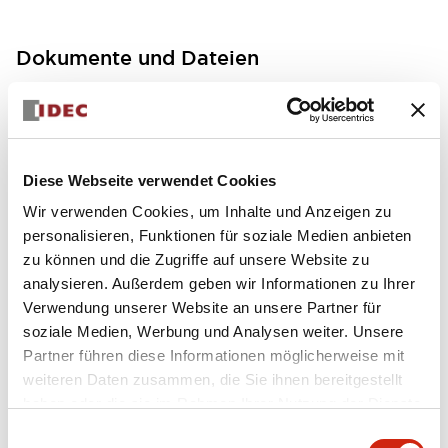
Dokumente und Dateien
Bedienungsanleitung
Handbücher
Diese Webseite verwendet Cookies
FC5A MICRO Smart pentra Instruction Sheet (FC5
Wir verwenden Cookies, um Inhalte und Anzeigen zu
A-D12K1E\, FC5A-D12S1E)
personalisieren, Funktionen für soziale Medien anbieten
17/11/2022
.PDF
257.75KB
zu können und die Zugriffe auf unsere Website zu
analysieren. Außerdem geben wir Informationen zu Ihrer
Verwendung unserer Website an unsere Partner für
soziale Medien, Werbung und Analysen weiter. Unsere
Partner führen diese Informationen möglicherweise mit
FC5A MICRO Smart pentra Instruction Sheet (FC5
weiteren Daten zusammen, die Sie ihnen bereitgestellt
A-D16RK1\, FC5A-D16RS1\, FC5A-D32K3\, FC5A-D
32S3)
haben oder die sie im Rahmen Ihrer Nutzung der Dienste
17/11/2022
.PDF
270.65KB
gesammelt haben.
Einwilligungsauswahl