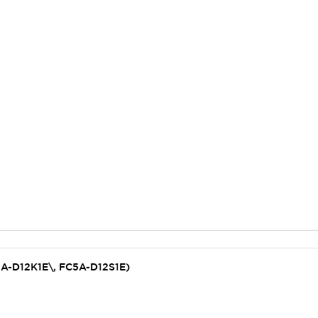
5A-D12K1E\, FC5A-D12S1E)