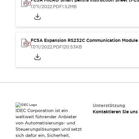
FC5A MICRO Smart pentra Instruction Sheet (F
RFID-Authentifizierung
17/11/2022
.PDF
1.52MB
Sicherheitslösungen
IDEC-Sicherheitskonzept
Kollaborative Sicherheit (Sicherheit 2.0)
Sicherheitsrelevante Gesetze und Normen
Sicherheitsausrüstung-Kurs
FC5A Expansion RS232C Communication Module I
Entdecken Sie alles
17/11/2022
.PDF
120.53KB
Entdecken Sie alles
Ressourcen
CAD Files
Standardgeprüfte Produkte
Literatur
Webinar
Presse
Videothek
Software-Updates
Konformitätsdokumente
Unterstützung
IDEC Corporation ist ein
Kontaktieren Sie uns
Schwachstellenberichte
weltweit führender Anbieter
Auswahlwerkzeuge
von Automatisierungs- und
Was ist neu
Steuerungslösungen und setzt
Blog
sich dafür ein, Sicherheit,