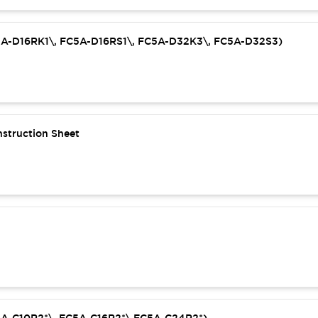
C5A-D16RK1\, FC5A-D16RS1\, FC5A-D32K3\, FC5A-D32S3)
struction Sheet