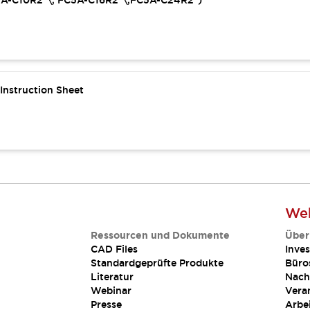
C5A-C10R2*\, FC5A-C16R2*\,FC5A-C24R2*)
nstruction Sheet
Web
Ressourcen und Dokumente
Über
CAD Files
Inves
Standardgeprüfte Produkte
Büro
Literatur
Nach
Webinar
Vera
Presse
Arbe