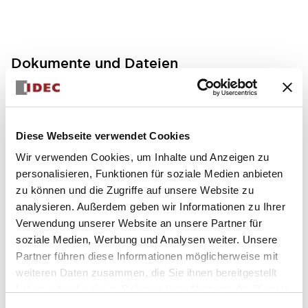
Dokumente und Dateien
Bedienungsanleitung
Handbücher
Diese Webseite verwendet Cookies
Wir verwenden Cookies, um Inhalte und Anzeigen zu
FC5A MICRO Smart pentra Instruction Sheet (FC5
personalisieren, Funktionen für soziale Medien anbieten
A-D12K1E\, FC5A-D12S1E)
zu können und die Zugriffe auf unsere Website zu
17/11/2022
.PDF
257.75KB
analysieren. Außerdem geben wir Informationen zu Ihrer
Verwendung unserer Website an unsere Partner für
soziale Medien, Werbung und Analysen weiter. Unsere
Partner führen diese Informationen möglicherweise mit
FC5A MICRO Smart pentra Instruction Sheet (FC5
weiteren Daten zusammen, die Sie ihnen bereitgestellt
A-D16RK1\, FC5A-D16RS1\, FC5A-D32K3\, FC5A-D
haben oder die sie im Rahmen Ihrer Nutzung der Dienste
32S3)
gesammelt haben.