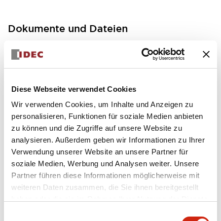
Dokumente und Dateien
Bedienungsanleitung
Handbücher
Diese Webseite verwendet Cookies
FC5A MICRO Smart pentra Instruction Sheet (FC5
Wir verwenden Cookies, um Inhalte und Anzeigen zu
A-D12K1E\, FC5A-D12S1E)
personalisieren, Funktionen für soziale Medien anbieten
17/11/2022
.PDF
257.75KB
zu können und die Zugriffe auf unsere Website zu
analysieren. Außerdem geben wir Informationen zu Ihrer
Verwendung unserer Website an unsere Partner für
soziale Medien, Werbung und Analysen weiter. Unsere
Partner führen diese Informationen möglicherweise mit
FC5A MICRO Smart pentra Instruction Sheet (FC5
weiteren Daten zusammen, die Sie ihnen bereitgestellt
A-D16RK1\, FC5A-D16RS1\, FC5A-D32K3\, FC5A-D
32S3)
haben oder die sie im Rahmen Ihrer Nutzung der Dienste
17/11/2022
.PDF
270.65KB
gesammelt haben.
Einwilligungsauswahl