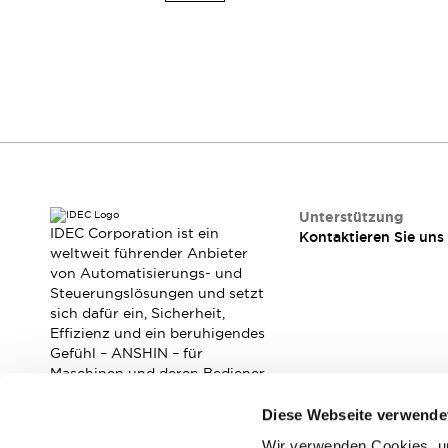
Mobile Automatisierung
Entdecken Sie alles
Schalter und Meldeleuchten
Meldeleuchten und Summer
Schalter und Taster
Entdecken Sie alles
Sicherheits- und Explosionsschutz
Explosionsgeschützte Geräte
Sicherheitskomponenten
Entdecken Sie alles
Branchen
Unterstützung
AGV/AMR
IDEC Corporation ist ein
Kontaktieren Sie uns
Intelligente Bildschirmaktualisierungen
weltweit führender Anbieter
von Automatisierungs- und
Intelligente Sicherheit für den toten Winkel
Steuerungslösungen und setzt
Sicherheit an der Produktionslinie
sich dafür ein, Sicherheit,
Sicherheitsmaßnahme für bewegliche Roboter
Effizienz und ein beruhigendes
Entdecken Sie alles
Gefühl – ANSHIN – für
Halbleiter
Maschinen und deren Bediener
zu verbessern.
Codereader
Einfache Rückverfolgbarkeit
Diese Webseite verwende
Einfaches Auswechseln von Schaltern
Eigensichere Maßnahmen
Wir verwenden Cookies, um