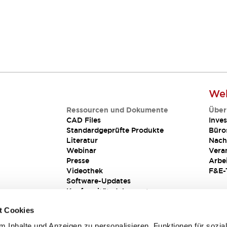
Web
Ressourcen und Dokumente
Über
CAD Files
Inves
Standardgeprüfte Produkte
Büro
Literatur
Nach
Webinar
Vera
Presse
Arbe
Videothek
F&E-
Software-Updates
Konformitätsdokumente
Schwachstellenberichte
t Cookies
Sicherheitslösung
 Inhalte und Anzeigen zu personalisieren, Funktionen für sozia