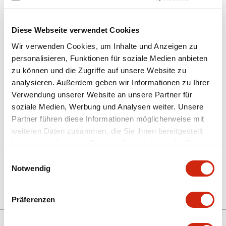
Diese Webseite verwendet Cookies
Wir verwenden Cookies, um Inhalte und Anzeigen zu
personalisieren, Funktionen für soziale Medien anbieten
zu können und die Zugriffe auf unsere Website zu
HG3G-AJT22TF-W
analysieren. Außerdem geben wir Informationen zu Ihrer
Verwendung unserer Website an unsere Partner für
PROGRAMMIERBARES DISPLAY
soziale Medien, Werbung und Analysen weiter. Unsere
Partner führen diese Informationen möglicherweise mit
weiteren Daten zusammen, die Sie ihnen bereitgestellt
Menge auswählen
haben oder die sie im Rahmen Ihrer Nutzung der Dienste
gesammelt haben.
zum Zitat hinzufügen
Einwilligungsauswahl
Notwendig
Präferenzen