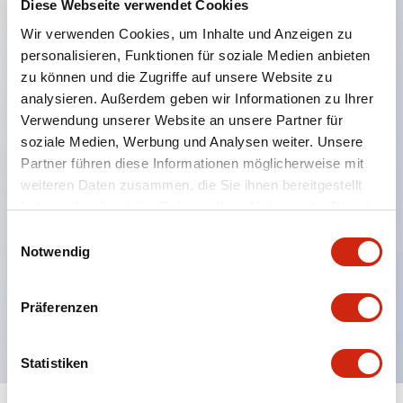
Diese Webseite verwendet Cookies
Hauptmerkmale
Wir verwenden Cookies, um Inhalte und Anzeigen zu
personalisieren, Funktionen für soziale Medien anbieten
5,7 Zoll TFT-LCD-Farbdisplay, Superhell: Bis zu 800
zu können und die Zugriffe auf unsere Website zu
analysieren. Außerdem geben wir Informationen zu Ihrer
cd/m2, 640 x 480 Auflösung, Betriebstemperatur
Verwendung unserer Website an unsere Partner für
-20 bis +60 °C,
soziale Medien, Werbung und Analysen weiter. Unsere
Hintergrundbeleuchtungslebensdauer: mindestens
Partner führen diese Informationen möglicherweise mit
100.000 Stunden, Unterstützt FTP, E-Mail,
weiteren Daten zusammen, die Sie ihnen bereitgestellt
haben oder die sie im Rahmen Ihrer Nutzung der Dienste
Webserver und BACnet-Protokoll, Unterstützt bis zu
gesammelt haben.
Einwilligungsauswahl
4 Protokolle gleichzeitig, WindEDIT Mobile App für
Notwendig
iOS- und Android-Geräte, Video- & Audio-
Schnittstelle bei ausgewählten Geräten, Unterstützt
Präferenzen
analoge und digitale I/O-Erweiterungsmodule
Statistiken