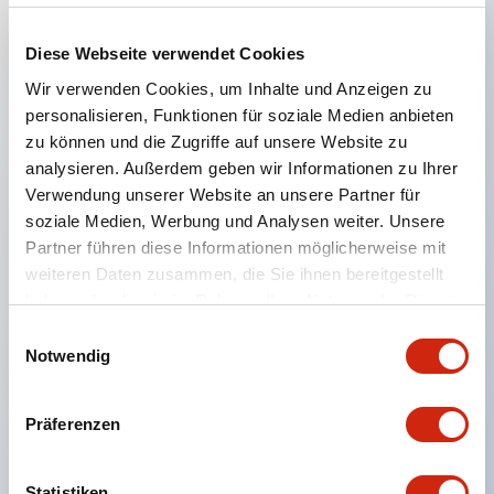
Diese Webseite verwendet Cookies
Hauptmerkmale
Wir verwenden Cookies, um Inhalte und Anzeigen zu
personalisieren, Funktionen für soziale Medien anbieten
Unterstützt bis zu vier Protokolle gleichzeitig
zu können und die Zugriffe auf unsere Website zu
Fernüberwachung und -steuerung
analysieren. Außerdem geben wir Informationen zu Ihrer
Betriebstemperaturen: -20°C bis 60°C
Verwendung unserer Website an unsere Partner für
Hintergrundbeleuchtungslebensdauer: > 100.000
soziale Medien, Werbung und Analysen weiter. Unsere
Partner führen diese Informationen möglicherweise mit
Stunden
weiteren Daten zusammen, die Sie ihnen bereitgestellt
65K Farben mit 500 cd/m2
haben oder die sie im Rahmen Ihrer Nutzung der Dienste
16 Graustufen mit 1100 cd/m2 (monochrom)
gesammelt haben.
Einwilligungsauswahl
Nennspannung: 12-24V DC
Notwendig
Zwei serielle Anschlüsse, zwei USB-Anschlüsse
und ein Ethernet-Anschluss
Präferenzen
IP 66F, Typ 4X, Klasse I Div 2
3 Jahre Garantie
Statistiken