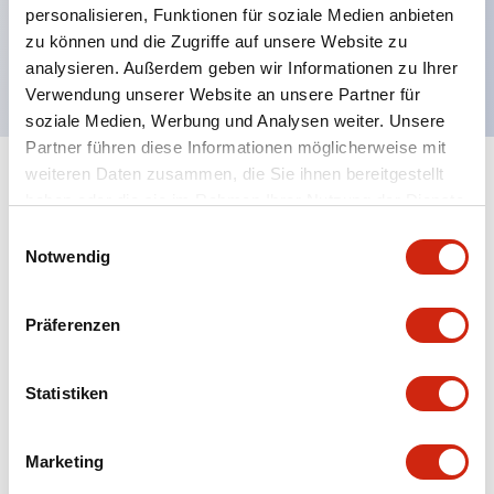
personalisieren, Funktionen für soziale Medien anbieten
IP 66F, Typ 4X, Klasse I Div 2
zu können und die Zugriffe auf unsere Website zu
3 Jahre Garantie
analysieren. Außerdem geben wir Informationen zu Ihrer
Verwendung unserer Website an unsere Partner für
soziale Medien, Werbung und Analysen weiter. Unsere
Partner führen diese Informationen möglicherweise mit
weiteren Daten zusammen, die Sie ihnen bereitgestellt
+
Spezifikationen
Alle erweitern
haben oder die sie im Rahmen Ihrer Nutzung der Dienste
gesammelt haben.
Einwilligungsauswahl
Display Specifications
Notwendig
Aesthetic Specifications
Präferenzen
Certification Specifications
Statistiken
Electrical Specifications
Marketing
Electrical Specifications (solenoid unit)