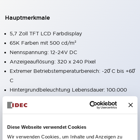
Hauptmerkmale
5,7 Zoll TFT LCD Farbdisplay
65K Farben mit 500 cd/m²
Nennspannung: 12-24V DC
Anzeigeauflösung: 320 x 240 Pixel
Extremer Betriebstemperaturbereich: -20̊ C bis +60̊
C
Hintergrundbeleuchtung Lebensdauer: 100.000
Stunden
Unterstützt FTP, E-Mail, Webserver
Unterstützt bis zu 4 Protokolle gleichzeitig
WindEDIT Mobile App für iOS- und Android-
Diese Webseite verwendet Cookies
Geräte
Wir verwenden Cookies, um Inhalte und Anzeigen zu