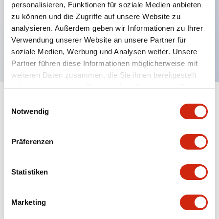
personalisieren, Funktionen für soziale Medien anbieten
Hauptmerkmale
zu können und die Zugriffe auf unsere Website zu
analysieren. Außerdem geben wir Informationen zu Ihrer
UV-Schutzfolie für 7 Display, 5 Stück
Verwendung unserer Website an unsere Partner für
182,4 x 124,4 mm, 0,153 mm Dicke
soziale Medien, Werbung und Analysen weiter. Unsere
Partner führen diese Informationen möglicherweise mit
weiteren Daten zusammen, die Sie ihnen bereitgestellt
haben oder die sie im Rahmen Ihrer Nutzung der Dienste
gesammelt haben.
Einwilligungsauswahl
+
Spezifikationen
Alle erweitern
Notwendig
Mechanical Specifications
Präferenzen
Statistiken
Dokumente und Dateien
Marketing