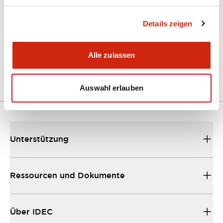
Technisches Dokument
Details zeigen
FT2J(TestReport)
29/01/2024
.PDF
409.77KB
Alle zulassen
Auswahl erlauben
Unterstützung
Ressourcen und Dokumente
Über IDEC