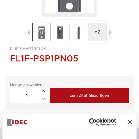
+
2
FL1F SMARTRELAY
FL1F-PSP1PN05
Menge auswählen
zum Zitat hinzufügen