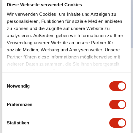
Diese Webseite verwendet Cookies
Hauptmerkmale
Wir verwenden Cookies, um Inhalte und Anzeigen zu
personalisieren, Funktionen für soziale Medien anbieten
FL1F Montageclip
zu können und die Zugriffe auf unsere Website zu
analysieren. Außerdem geben wir Informationen zu Ihrer
Verwendung unserer Website an unsere Partner für
soziale Medien, Werbung und Analysen weiter. Unsere
Partner führen diese Informationen möglicherweise mit
+
Spezifikationen
Alle erweitern
weiteren Daten zusammen, die Sie ihnen bereitgestellt
haben oder die sie im Rahmen Ihrer Nutzung der Dienste
Certification Specifications
gesammelt haben.
Einwilligungsauswahl
Notwendig
Mechanical Specifications
Präferenzen
Shipping, Transportation and Warranty
Specifications
Statistiken