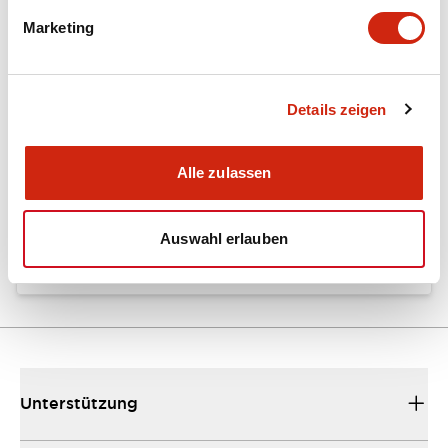
Marketing
Dokumente und Dateien
Details zeigen
Kataloge & Broschüren
Bedienungsanleitung
Handbücher
Alle zulassen
FL1F SmartRelay Catalog
14/04/2025
.PDF
5.30MB
Auswahl erlauben
Unterstützung