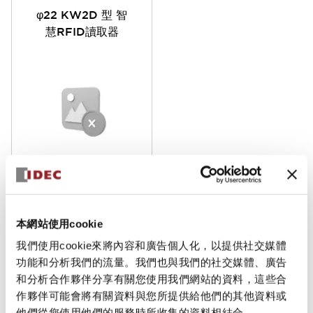
φ22 KW2D 型 智
慧RFID讀取器
KW2D 系列智慧
RFID 提升應用的追
蹤、安全性、存取等級
本網站使用cookie
及生產力。此 RFID 裝
置專為輕鬆整合至工業
我們使用cookie來將內容和廣告個人化，以提供社交媒體
系統而打造，讓 OEM
功能和分析我們的流量。我們也與我們的社交媒體、廣告
與終端用戶能夠實施安
內建以太網埠，可快速
和分析合作夥伴分享有關您使用我們網站的資料，這些合
全的設備識別、存取控
連接至 PLC 與 HMI 等
作夥伴可能會將有關資料與您所提供給他們的其他資料或
制及可追溯性。
主機設備，支援
他們從您使用他們的服務時所收集的資料相結合。