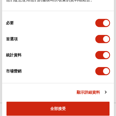
EtherNet/IP 或
Modbus TCP。內建
LED 與輔助蜂鳴器提
同
必要
供操作狀態反饋。
KW2D 系列支援 3rd
意
方 RFID 標籤，條件是
選
標籤必須在 13.56
擇
首選項
MHz 頻率運作，且符
合 Type A、F 或 V 標
準。雖然 KW2D 可搭
統計資料
配多種 RFID 標籤格
式，IDEC 提供的彩色
市場營銷
編碼鑰匙扣或卡片式標
第
1
筆／共
1
筆
籤相較其他標籤類型，
具備加強加密功能。
顯示詳細資料
全部接受