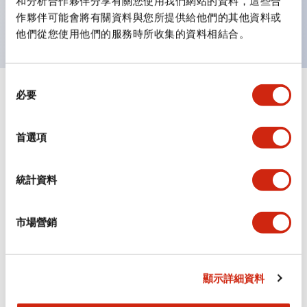
和分析合作夥伴分享有關您使用我們網站的資料，這些合
主要機種已通過UL和CSA認證，並符合EN標準。
作夥伴可能會將有關資料與您所提供給他們的其他資料或
他們從您使用他們的服務時所收集的資料相結合。
同
必要
意
+
規格
顯示全部
選
擇
審美規範
首選項
環境規範
統計資料
功能規格
市場營銷
機械規格
安裝和安裝規範
顯示詳細資料