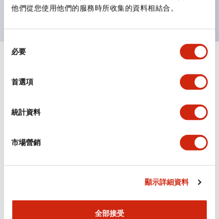
主要機種已通過UL和CSA認證，並符合EN標準。
他們從您使用他們的服務時所收集的資料相結合。
同
必要
意
+
規格
選
顯示全部
擇
首選項
審美規範
統計資料
環境規範
機械規格
市場營銷
安裝和安裝規範
顯示詳細資料
全部接受