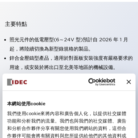
主要特點
照光元件的低電壓型(6～24V 型)預計自 2026 年 1 月
起，將陸續切換為新型錄規格的製品。
鋅合金壓鑄型產品，適用於對面板安裝強度有嚴格要求的
用途，或安裝於將出口至北美等地區的機械設備。
採用HW-U 型接點塊，該接點塊具備手指保護結構、螺
絲彈升端子構造且對應IP20 保護等級 。
可搭載高電壓型的 LED 燈泡，因此直接式的額定使用電
本網站使用cookie
壓最高可支援至 240V。
一顆 LED 燈泡即可呈現六種顏色（LSRD 燈泡）。以往
我們使用cookie來將內容和廣告個人化，以提供社交媒體
功能和分析我們的流量。我們也與我們的社交媒體、廣告
需分色管理的 LED 燈泡，如今可用單一顆燈泡呈現多種
和分析合作夥伴分享有關您使用我們網站的資料，這些合
顏色。
作夥伴可能會將有關資料與您所提供給他們的其他資料或