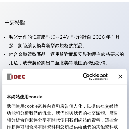
主要特點
照光元件的低電壓型(6～24V 型)預計自 2026 年 1 月
起，將陸續切換為新型錄規格的製品。
鋅合金壓鑄型產品，適用於對面板安裝強度有嚴格要求的
用途，或安裝於將出口至北美等地區的機械設備。
採用HW-U 型接點塊，該接點塊具備手指保護結構、螺
絲彈升端子構造且對應IP20 保護等級 。
可搭載高電壓型的 LED 燈泡，因此直接式的額定使用電
本網站使用cookie
壓最高可支援至 240V。
一顆 LED 燈泡即可呈現六種顏色（LSRD 燈泡）。以往
我們使用cookie來將內容和廣告個人化，以提供社交媒體
功能和分析我們的流量。我們也與我們的社交媒體、廣告
需分色管理的 LED 燈泡，如今可用單一顆燈泡呈現多種
和分析合作夥伴分享有關您使用我們網站的資料，這些合
顏色。
作夥伴可能會將有關資料與您所提供給他們的其他資料或