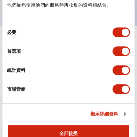
主要機種已通過UL和CSA認證，並符合EN標準。
他們從您使用他們的服務時所收集的資料相結合。
同
必要
意
+
規格
選
顯示全部
擇
首選項
審美規範
統計資料
環境規範
機械規格
市場營銷
安裝和安裝規範
顯示詳細資料
全部接受