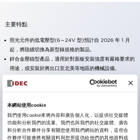
主要特點
照光元件的低電壓型(6～24V 型)預計自 2026 年 1 月
起，將陸續切換為新型錄規格的製品。
鋅合金壓鑄型產品，適用於對面板安裝強度有嚴格要求的
用途，或安裝於將出口至北美等地區的機械設備。
採用HW-U 型接點塊，該接點塊具備手指保護結構、螺
絲彈升端子構造且對應IP20 保護等級 。
可搭載高電壓型的 LED 燈泡，因此直接式的額定使用電
本網站使用cookie
壓最高可支援至 240V。
一顆 LED 燈泡即可呈現六種顏色（LSRD 燈泡）。以往
我們使用cookie來將內容和廣告個人化，以提供社交媒體
功能和分析我們的流量。我們也與我們的社交媒體、廣告
需分色管理的 LED 燈泡，如今可用單一顆燈泡呈現多種
和分析合作夥伴分享有關您使用我們網站的資料，這些合
顏色。
作夥伴可能會將有關資料與您所提供給他們的其他資料或