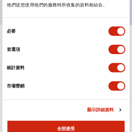
主要機種已通過UL和CSA認證，並符合EN標準。
他們從您使用他們的服務時所收集的資料相結合。
同
必要
意
+
規格
選
顯示全部
擇
首選項
審美規範
統計資料
環境規範
機械規格
市場營銷
安裝和安裝規範
顯示詳細資料
全部接受