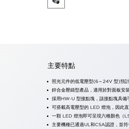
可程式控制器
可程式人機介面
工業乙太網路設備
瀏覽全部
自動識別
自動識別
感測器
瀏覽全部
行業
汽車
主要特點
工業機器人的潛在風險，從第三者角度徹底驗證
減少安全柵內的人身事故
兼顧良好的視認性及減少維修工時
照光元件的低電壓型(6～24V 型)預
最適合小型裝置的安全對策
瀏覽全部
鋅合金壓鑄型產品，適用於對面板安
工具機
採用HW-U 型接點塊，該接點塊具備
降低機床成本的技巧簡單的讓人意外
尋找讓機床更小型化的可能性
可搭載高電壓型的 LED 燈泡，因此
從外觀設計的觀點提升機床的附加價值
一顆 LED 燈泡即可呈現六種顏色（
預防導致機器故障的「瞬停」
主要機種已通過UL和CSA認證，並符
3位置促動開關確保綜合加工中心機的安全性