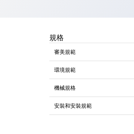
瀏覽全部
機器人
使人機協作更安全、更高效
發揮協作機器人潛力的安全措施
瀏覽全部
半導體
規格
提高半導體製造裝置設計自由度的方法
瞬間完成開關的更換，避免停機時間拉長
審美規範
充分對應安全標準
瀏覽全部
瀏覽全部
環境規範
解決方案
IIoT（工業物聯網）
去面板化
RFID 認證
機械規格
安全及其未來
安全及其未來 | 解決⽅案
安裝和安裝規範
瀏覽全部
從基礎了解安全元件
瀏覽全部
資源與文件