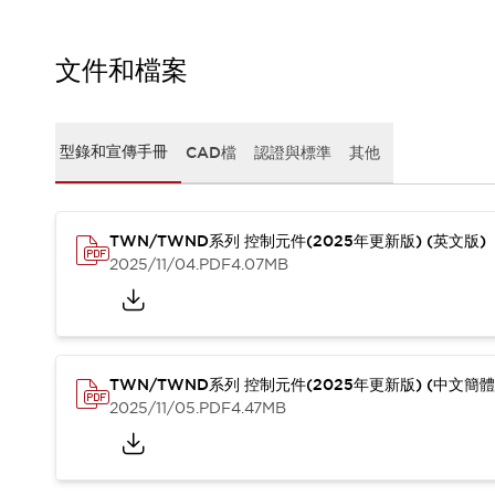
CAD檔
型錄和宣傳手冊
影片專區
文件和檔案
選型系統
軟體下載
邏輯模擬器
型錄和宣傳手冊
CAD檔
認證與標準
其他
產品資安通知
最新消息
新聞中心
活動
TWN/TWND系列 控制元件(2025年更新版) (英文版)
2025/11/04
.PDF
4.07MB
促銷活動
部落格
支援
聯絡我們
服務據點
產品變更/停產通知
TWN/TWND系列 控制元件(2025年更新版) (中文簡體
RoHS指令對應
2025/11/05
.PDF
4.47MB
認證與標準