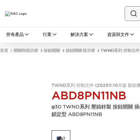
所有產品
所有產品
行業
解決方案
資源與文件
開關與指示燈
按鈕開關
首頁
開關與指示燈
按鈕開關
按鈕開關·指示燈
TWND系列 控制元件 
指示燈和蜂鳴器
瀏覽全部
安全與防爆
安全設備
防爆設備
瀏覽全部
TWND系列 控制元件 (2025年10月版 新款
盤櫃
ABD8PN11NB
繼電器·計時器
電源供應器
φ30 TWND系列 壓鑄鋅製 按鈕開關 
回路保護器
鎖定型 ABD8PN11NB
LED照明裝置
端子台
瀏覽全部
自動化