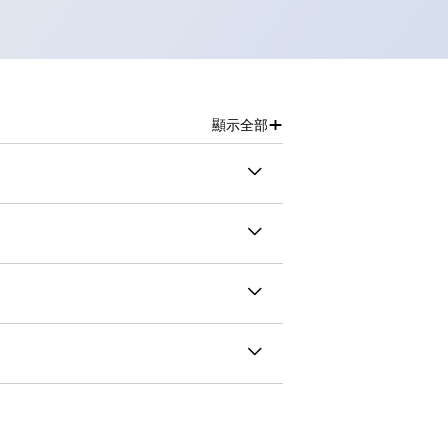
+
顯示全部