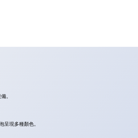
設備。
燈泡呈現多種顏色。