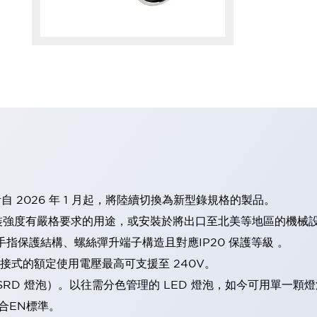
計自 2026 年 1 月起，將陸續切換為新型錄規格的製品。
裝強度有嚴格要求的用途，或安裝於將出口至北美等地區的機械
手指保護結構、螺絲彈升端子構造且對應IP20 保護等級 。
直接式的額定使用電壓最高可支援至 240V。
LSRD 燈泡）。以往需分色管理的 LED 燈泡，如今可用單一顆
合EN標準。