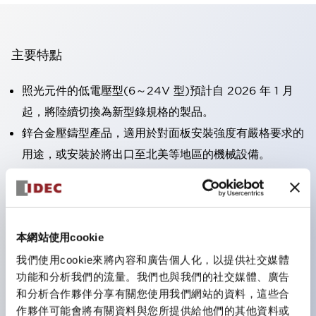
主要特點
照光元件的低電壓型(6～24V 型)預計自 2026 年 1 月
起，將陸續切換為新型錄規格的製品。
鋅合金壓鑄型產品，適用於對面板安裝強度有嚴格要求的
用途，或安裝於將出口至北美等地區的機械設備。
採用HW-U 型接點塊，該接點塊具備手指保護結構、螺
絲彈升端子構造且對應IP20 保護等級 。
可搭載高電壓型的 LED 燈泡，因此直接式的額定使用電
本網站使用cookie
壓最高可支援至 240V。
一顆 LED 燈泡即可呈現六種顏色（LSRD 燈泡）。以往
我們使用cookie來將內容和廣告個人化，以提供社交媒體
功能和分析我們的流量。我們也與我們的社交媒體、廣告
需分色管理的 LED 燈泡，如今可用單一顆燈泡呈現多種
和分析合作夥伴分享有關您使用我們網站的資料，這些合
顏色。
作夥伴可能會將有關資料與您所提供給他們的其他資料或