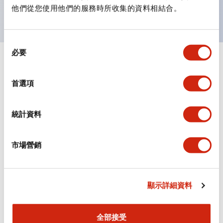
主要機種已通過UL和CSA認證，並符合EN標準。
他們從您使用他們的服務時所收集的資料相結合。
同
必要
意
+
規格
選
顯示全部
擇
首選項
審美規範
統計資料
環境規範
機械規格
市場營銷
安裝和安裝規範
顯示詳細資料
全部接受