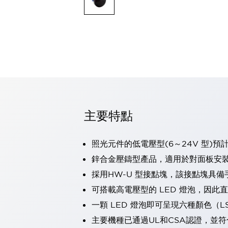
可程式控制器
可程式人機介面
工業乙太網路設備
瀏覽全部
自動識別
自動識別
感測器
瀏覽全部
行業
汽車
主要特點
工業機器人的潛在風險，從第三者角度徹底驗證
減少安全柵內的人身事故
兼顧良好的視認性及減少維修工時
照光元件的低電壓型(6～24V 型)預
最適合小型裝置的安全對策
瀏覽全部
鋅合金壓鑄型產品，適用於對面板安
工具機
採用HW-U 型接點塊，該接點塊具備
降低機床成本的技巧簡單的讓人意外
尋找讓機床更小型化的可能性
可搭載高電壓型的 LED 燈泡，因此
從外觀設計的觀點提升機床的附加價值
一顆 LED 燈泡即可呈現六種顏色（
預防導致機器故障的「瞬停」
主要機種已通過UL和CSA認證，並符
3位置促動開關確保綜合加工中心機的安全性