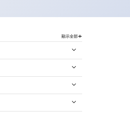
+
顯示全部