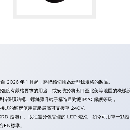
計自 2026 年 1 月起，將陸續切換為新型錄規格的製品。
裝強度有嚴格要求的用途，或安裝於將出口至北美等地區的機械
手指保護結構、螺絲彈升端子構造且對應IP20 保護等級 。
直接式的額定使用電壓最高可支援至 240V。
LSRD 燈泡）。以往需分色管理的 LED 燈泡，如今可用單一顆
合EN標準。