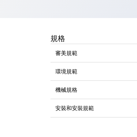
瀏覽全部
機器人
使人機協作更安全、更高效
發揮協作機器人潛力的安全措施
瀏覽全部
半導體
規格
提高半導體製造裝置設計自由度的方法
瞬間完成開關的更換，避免停機時間拉長
審美規範
充分對應安全標準
瀏覽全部
瀏覽全部
環境規範
解決方案
IIoT（工業物聯網）
去面板化
RFID 認證
機械規格
安全及其未來
安全及其未來 | 解決⽅案
安裝和安裝規範
瀏覽全部
從基礎了解安全元件
瀏覽全部
資源與文件