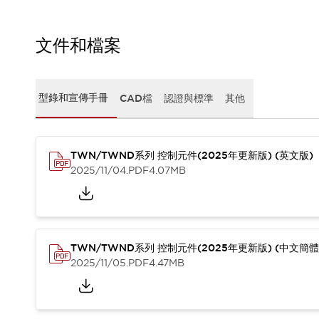
CAD檔
型錄和宣傳手冊
影片專區
文件和檔案
選型系統
軟體下載
邏輯模擬器
型錄和宣傳手冊
CAD檔
認證與標準
其他
產品資安通知
最新消息
新聞中心
活動
TWN/TWND系列 控制元件(2025年更新版) (英文版)
2025/11/04
.PDF
4.07MB
促銷活動
部落格
支援
聯絡我們
服務據點
產品變更/停產通知
TWN/TWND系列 控制元件(2025年更新版) (中文簡體
RoHS指令對應
2025/11/05
.PDF
4.47MB
認證與標準