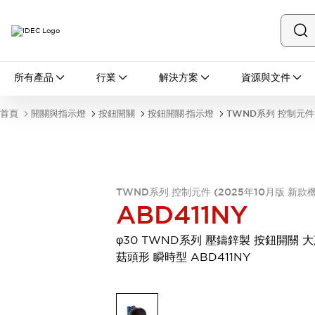
所有產品
所有產品
行業
解決方案
資源與文件
開關與指示燈
按鈕開關
首頁
開關與指示燈
按鈕開關
按鈕開關·指示燈
TWND系列 控制元件 
指示燈和蜂鳴器
瀏覽全部
安全與防爆
安全設備
防爆設備
瀏覽全部
TWND系列 控制元件 (2025年10月版 新款
盤櫃
ABD411NY
繼電器·計時器
電源供應器
φ30 TWND系列 壓鑄鋅製 按鈕開關 
回路保護器
菇頭形 瞬時型 ABD411NY
LED照明裝置
端子台
瀏覽全部
自動化