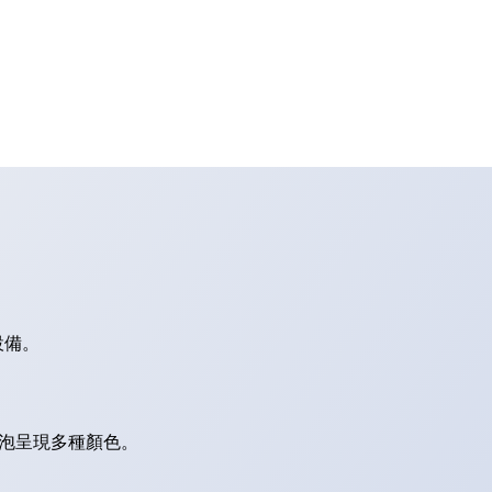
設備。
燈泡呈現多種顏色。