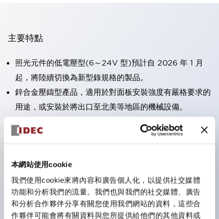
主要特點
照光元件的低電壓型(6～24V 型)預計自 2026 年 1 月
起，將陸續切換為新型錄規格的製品。
鋅合金壓鑄型產品，適用於對面板安裝強度有嚴格要求的
用途，或安裝於將出口至北美等地區的機械設備。
採用HW-U 型接點塊，該接點塊具備手指保護結構、螺
絲彈升端子構造且對應IP20 保護等級 。
可搭載高電壓型的 LED 燈泡，因此直接式的額定使用電
本網站使用cookie
壓最高可支援至 240V。
一顆 LED 燈泡即可呈現六種顏色（LSRD 燈泡）。以往
我們使用cookie來將內容和廣告個人化，以提供社交媒體
功能和分析我們的流量。我們也與我們的社交媒體、廣告
需分色管理的 LED 燈泡，如今可用單一顆燈泡呈現多種
和分析合作夥伴分享有關您使用我們網站的資料，這些合
顏色。
作夥伴可能會將有關資料與您所提供給他們的其他資料或