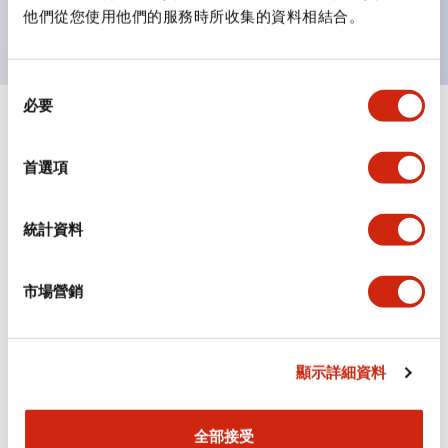
主要機種已通過UL和CSA認證，並符合EN標準。
他們從您使用他們的服務時所收集的資料相結合。
同
必要
意
+
規格
選
顯示全部
擇
首選項
審美規範
統計資料
環境規範
機械規格
市場營銷
安裝和安裝規範
顯示詳細資料
全部接受