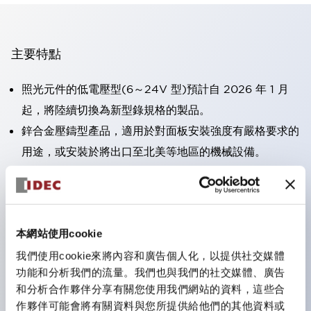
主要特點
照光元件的低電壓型(6～24V 型)預計自 2026 年 1 月
起，將陸續切換為新型錄規格的製品。
鋅合金壓鑄型產品，適用於對面板安裝強度有嚴格要求的
用途，或安裝於將出口至北美等地區的機械設備。
採用HW-U 型接點塊，該接點塊具備手指保護結構、螺
絲彈升端子構造且對應IP20 保護等級 。
可搭載高電壓型的 LED 燈泡，因此直接式的額定使用電
本網站使用cookie
壓最高可支援至 240V。
一顆 LED 燈泡即可呈現六種顏色（LSRD 燈泡）。以往
我們使用cookie來將內容和廣告個人化，以提供社交媒體
功能和分析我們的流量。我們也與我們的社交媒體、廣告
需分色管理的 LED 燈泡，如今可用單一顆燈泡呈現多種
和分析合作夥伴分享有關您使用我們網站的資料，這些合
顏色。
作夥伴可能會將有關資料與您所提供給他們的其他資料或