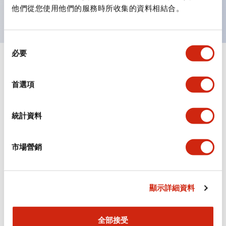
主要機種已通過UL和CSA認證，並符合EN標準。
他們從您使用他們的服務時所收集的資料相結合。
同
必要
意
+
規格
選
顯示全部
擇
首選項
審美規範
統計資料
環境規範
機械規格
市場營銷
安裝和安裝規範
顯示詳細資料
全部接受