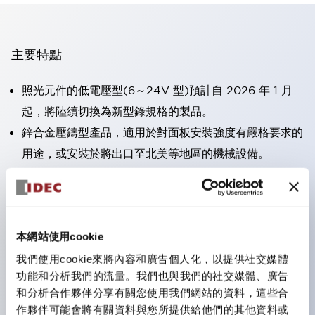
主要特點
照光元件的低電壓型(6～24V 型)預計自 2026 年 1 月
起，將陸續切換為新型錄規格的製品。
鋅合金壓鑄型產品，適用於對面板安裝強度有嚴格要求的
用途，或安裝於將出口至北美等地區的機械設備。
採用HW-U 型接點塊，該接點塊具備手指保護結構、螺
絲彈升端子構造且對應IP20 保護等級 。
可搭載高電壓型的 LED 燈泡，因此直接式的額定使用電
本網站使用cookie
壓最高可支援至 240V。
一顆 LED 燈泡即可呈現六種顏色（LSRD 燈泡）。以往
我們使用cookie來將內容和廣告個人化，以提供社交媒體
功能和分析我們的流量。我們也與我們的社交媒體、廣告
需分色管理的 LED 燈泡，如今可用單一顆燈泡呈現多種
和分析合作夥伴分享有關您使用我們網站的資料，這些合
顏色。
作夥伴可能會將有關資料與您所提供給他們的其他資料或