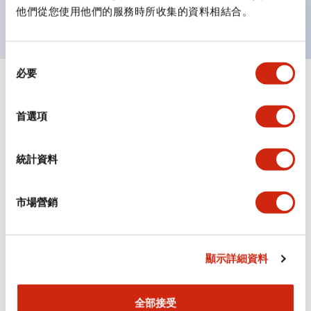
主要機種已通過UL和CSA認證，並符合EN標準。
他們從您使用他們的服務時所收集的資料相結合。
同
必要
意
+
規格
選
顯示全部
擇
首選項
審美規範
統計資料
環境規範
機械規格
市場營銷
安裝和安裝規範
顯示詳細資料
全部接受