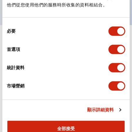
主要機種已通過UL和CSA認證，並符合EN標準。
他們從您使用他們的服務時所收集的資料相結合。
同
必要
意
+
規格
選
顯示全部
擇
首選項
審美規範
統計資料
環境規範
機械規格
市場營銷
安裝和安裝規範
顯示詳細資料
全部接受