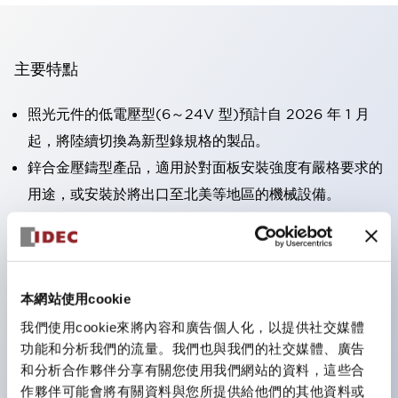
主要特點
照光元件的低電壓型(6～24V 型)預計自 2026 年 1 月
起，將陸續切換為新型錄規格的製品。
鋅合金壓鑄型產品，適用於對面板安裝強度有嚴格要求的
用途，或安裝於將出口至北美等地區的機械設備。
採用HW-U 型接點塊，該接點塊具備手指保護結構、螺
絲彈升端子構造且對應IP20 保護等級 。
可搭載高電壓型的 LED 燈泡，因此直接式的額定使用電
本網站使用cookie
壓最高可支援至 240V。
一顆 LED 燈泡即可呈現六種顏色（LSRD 燈泡）。以往
我們使用cookie來將內容和廣告個人化，以提供社交媒體
功能和分析我們的流量。我們也與我們的社交媒體、廣告
需分色管理的 LED 燈泡，如今可用單一顆燈泡呈現多種
和分析合作夥伴分享有關您使用我們網站的資料，這些合
顏色。
作夥伴可能會將有關資料與您所提供給他們的其他資料或