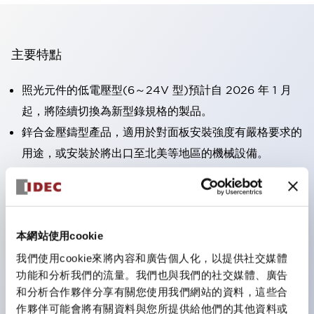
主要特點
照光元件的低電壓型(6～24V 型)預計自 2026 年 1 月
起，將陸續切換為新型錄規格的製品。
鋅合金壓鑄型產品，適用於對面板安裝強度有嚴格要求的
用途，或安裝於將出口至北美等地區的機械設備。
採用HW-U 型接點塊，該接點塊具備手指保護結構、螺
絲彈升端子構造且對應IP20 保護等級 。
可搭載高電壓型的 LED 燈泡，因此直接式的額定使用電
本網站使用cookie
壓最高可支援至 240V。
一顆 LED 燈泡即可呈現六種顏色（LSRD 燈泡）。以往
我們使用cookie來將內容和廣告個人化，以提供社交媒體
功能和分析我們的流量。我們也與我們的社交媒體、廣告
需分色管理的 LED 燈泡，如今可用單一顆燈泡呈現多種
和分析合作夥伴分享有關您使用我們網站的資料，這些合
顏色。
作夥伴可能會將有關資料與您所提供給他們的其他資料或