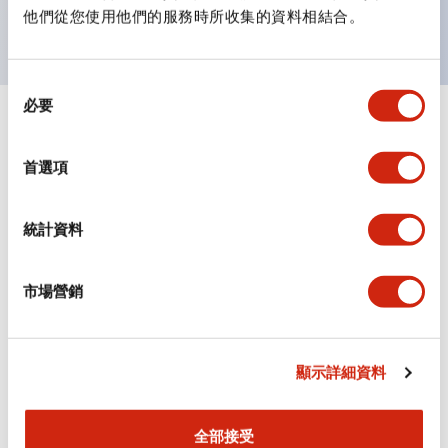
主要機種已通過UL和CSA認證，並符合EN標準。
他們從您使用他們的服務時所收集的資料相結合。
同
必要
意
+
規格
選
顯示全部
擇
首選項
審美規範
統計資料
環境規範
機械規格
市場營銷
安裝和安裝規範
顯示詳細資料
全部接受