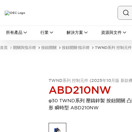
所有產品
所有產品
行業
解決方案
資源與文件
開關與指示燈
按鈕開關
首頁
開關與指示燈
按鈕開關
按鈕開關·指示燈
TWND系列 控制元件 
指示燈和蜂鳴器
瀏覽全部
安全與防爆
安全設備
防爆設備
瀏覽全部
TWND系列 控制元件 (2025年10月版 新款
盤櫃
ABD210NW
繼電器·計時器
電源供應器
φ30 TWND系列 壓鑄鋅製 按鈕開關 
回路保護器
形 瞬時型 ABD210NW
LED照明裝置
端子台
瀏覽全部
自動化