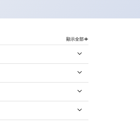
+
顯示全部