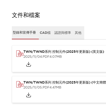
CAD檔
型錄和宣傳手冊
影片專區
文件和檔案
選型系統
軟體下載
邏輯模擬器
型錄和宣傳手冊
CAD檔
認證與標準
其他
產品資安通知
最新消息
新聞中心
活動
TWN/TWND系列 控制元件(2025年更新版) (英文版)
2025/11/04
.PDF
4.07MB
促銷活動
部落格
支援
聯絡我們
服務據點
產品變更/停產通知
TWN/TWND系列 控制元件(2025年更新版) (中文簡體
RoHS指令對應
2025/11/05
.PDF
4.47MB
認證與標準