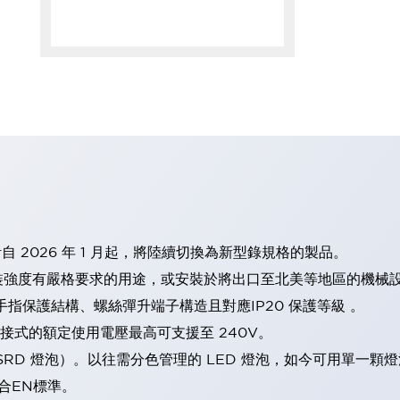
計自 2026 年 1 月起，將陸續切換為新型錄規格的製品。
裝強度有嚴格要求的用途，或安裝於將出口至北美等地區的機械
手指保護結構、螺絲彈升端子構造且對應IP20 保護等級 。
直接式的額定使用電壓最高可支援至 240V。
LSRD 燈泡）。以往需分色管理的 LED 燈泡，如今可用單一顆
合EN標準。