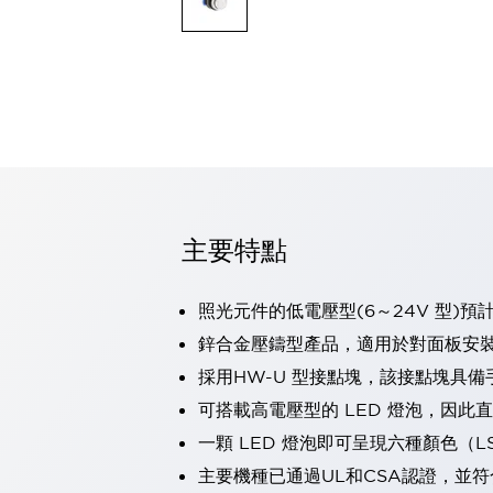
可程式控制器
可程式人機介面
工業乙太網路設備
瀏覽全部
自動識別
自動識別
感測器
瀏覽全部
行業
汽車
主要特點
工業機器人的潛在風險，從第三者角度徹底驗證
減少安全柵內的人身事故
兼顧良好的視認性及減少維修工時
照光元件的低電壓型(6～24V 型)預
最適合小型裝置的安全對策
瀏覽全部
鋅合金壓鑄型產品，適用於對面板安
工具機
採用HW-U 型接點塊，該接點塊具備
降低機床成本的技巧簡單的讓人意外
尋找讓機床更小型化的可能性
可搭載高電壓型的 LED 燈泡，因此
從外觀設計的觀點提升機床的附加價值
一顆 LED 燈泡即可呈現六種顏色（
預防導致機器故障的「瞬停」
主要機種已通過UL和CSA認證，並符
3位置促動開關確保綜合加工中心機的安全性