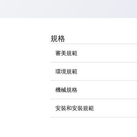
瀏覽全部
機器人
使人機協作更安全、更高效
發揮協作機器人潛力的安全措施
瀏覽全部
半導體
規格
提高半導體製造裝置設計自由度的方法
瞬間完成開關的更換，避免停機時間拉長
審美規範
充分對應安全標準
瀏覽全部
瀏覽全部
環境規範
解決方案
IIoT（工業物聯網）
去面板化
RFID 認證
機械規格
安全及其未來
安全及其未來 | 解決⽅案
安裝和安裝規範
瀏覽全部
從基礎了解安全元件
瀏覽全部
資源與文件