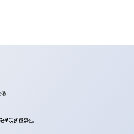
設備。
燈泡呈現多種顏色。