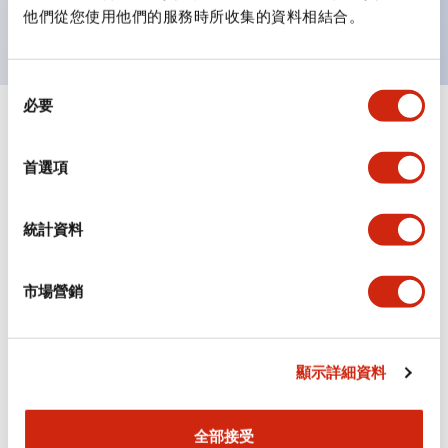
主要機種已通過UL和CSA認證，並符合EN標準。
他們從您使用他們的服務時所收集的資料相結合。
同
必要
意
+
規格
選
顯示全部
擇
首選項
審美規範
統計資料
環境規範
機械規格
市場營銷
安裝和安裝規範
顯示詳細資料
全部接受