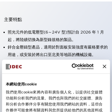
主要特點
照光元件的低電壓型(6～24V 型)預計自 2026 年 1 月
起，將陸續切換為新型錄規格的製品。
鋅合金壓鑄型產品，適用於對面板安裝強度有嚴格要求的
用途，或安裝於將出口至北美等地區的機械設備。
採用HW-U 型接點塊，該接點塊具備手指保護結構、螺
絲彈升端子構造且對應IP20 保護等級 。
可搭載高電壓型的 LED 燈泡，因此直接式的額定使用電
本網站使用cookie
壓最高可支援至 240V。
一顆 LED 燈泡即可呈現六種顏色（LSRD 燈泡）。以往
我們使用cookie來將內容和廣告個人化，以提供社交媒體
功能和分析我們的流量。我們也與我們的社交媒體、廣告
需分色管理的 LED 燈泡，如今可用單一顆燈泡呈現多種
和分析合作夥伴分享有關您使用我們網站的資料，這些合
顏色。
作夥伴可能會將有關資料與您所提供給他們的其他資料或