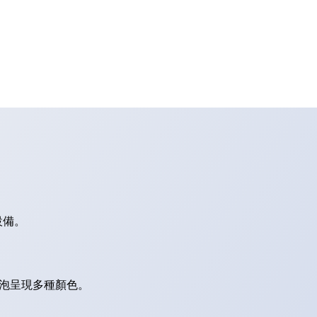
設備。
燈泡呈現多種顏色。