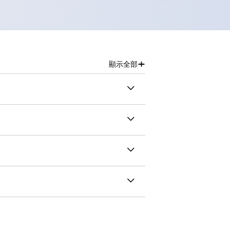
+
顯示全部