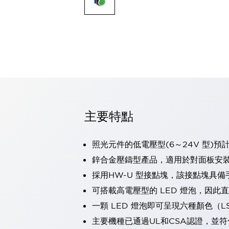
可程式控制器
可程式人機介面
工業乙太網路設備
瀏覽全部
自動識別
自動識別
感測器
瀏覽全部
行業
汽車
主要特點
工業機器人的潛在風險，從第三者角度徹底驗證
減少安全柵內的人身事故
兼顧良好的視認性及減少維修工時
照光元件的低電壓型(6～24V 型)預
最適合小型裝置的安全對策
瀏覽全部
鋅合金壓鑄型產品，適用於對面板安
工具機
採用HW-U 型接點塊，該接點塊具備
降低機床成本的技巧簡單的讓人意外
尋找讓機床更小型化的可能性
可搭載高電壓型的 LED 燈泡，因此
從外觀設計的觀點提升機床的附加價值
一顆 LED 燈泡即可呈現六種顏色（
預防導致機器故障的「瞬停」
主要機種已通過UL和CSA認證，並符
3位置促動開關確保綜合加工中心機的安全性