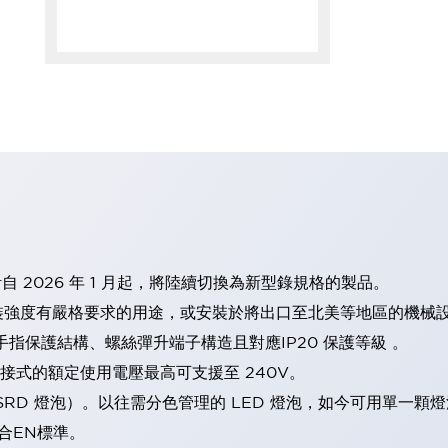
計自 2026 年 1 月起，將陸續切換為新型錄規格的製品。
裝強度有嚴格要求的用途，或安裝於將出口至北美等地區的機械
手指保護結構、螺絲彈升端子構造且對應IP20 保護等級 。
直接式的額定使用電壓最高可支援至 240V。
LSRD 燈泡）。以往需分色管理的 LED 燈泡，如今可用單一顆
合EN標準。