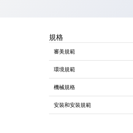
瀏覽全部
機器人
使人機協作更安全、更高效
發揮協作機器人潛力的安全措施
瀏覽全部
半導體
規格
提高半導體製造裝置設計自由度的方法
瞬間完成開關的更換，避免停機時間拉長
審美規範
充分對應安全標準
瀏覽全部
瀏覽全部
環境規範
解決方案
IIoT（工業物聯網）
去面板化
RFID 認證
機械規格
安全及其未來
安全及其未來 | 解決⽅案
安裝和安裝規範
瀏覽全部
從基礎了解安全元件
瀏覽全部
資源與文件