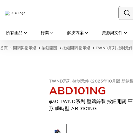
所有產品
所有產品
行業
解決方案
資源與文件
開關與指示燈
按鈕開關
首頁
開關與指示燈
按鈕開關
按鈕開關·指示燈
TWND系列 控制元件 
指示燈和蜂鳴器
瀏覽全部
安全與防爆
安全設備
防爆設備
瀏覽全部
TWND系列 控制元件 (2025年10月版 新款
盤櫃
ABD101NG
繼電器·計時器
電源供應器
φ30 TWND系列 壓鑄鋅製 按鈕開關 
回路保護器
形 瞬時型 ABD101NG
LED照明裝置
端子台
瀏覽全部
自動化