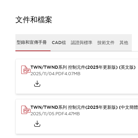
CAD檔
型錄和宣傳手冊
影片專區
文件和檔案
選型系統
軟體下載
邏輯模擬器
型錄和宣傳手冊
CAD檔
認證與標準
技術文件
其他
產品資安通知
最新消息
新聞中心
活動
TWN/TWND系列 控制元件(2025年更新版) (英文版)
2025/11/04
.PDF
4.07MB
促銷活動
部落格
支援
聯絡我們
服務據點
產品變更/停產通知
TWN/TWND系列 控制元件(2025年更新版) (中文簡體
RoHS指令對應
2025/11/05
.PDF
4.47MB
認證與標準