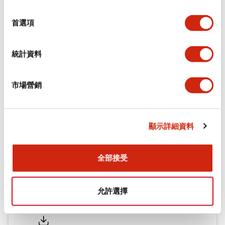
功能規格
選
擇
首選項
機械規格
統計資料
安裝和安裝規範
市場營銷
文件和檔案
顯示詳細資料
型錄和宣傳手冊
CAD檔
認證與標準
技術文件
全部接受
允許選擇
Flush Silhouette LW系列 控制元件 (英文版)
2025/09/19
.PDF
1.23MB