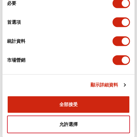
環境規範
必要
意
選
功能規格
擇
首選項
機械規格
統計資料
安裝和安裝規範
市場營銷
顯示詳細資料
文件和檔案
全部接受
型錄和宣傳手冊
CAD檔
認證與標準
允許選擇
Flush Silhouette LW系列 控制元件 (英文版)