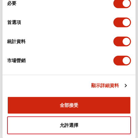
環境規範
必要
意
選
功能規格
擇
首選項
機械規格
統計資料
安裝和安裝規範
市場營銷
顯示詳細資料
文件和檔案
全部接受
型錄和宣傳手冊
認證與標準
允許選擇
Flush Silhouette LW系列 控制元件 (英文版)