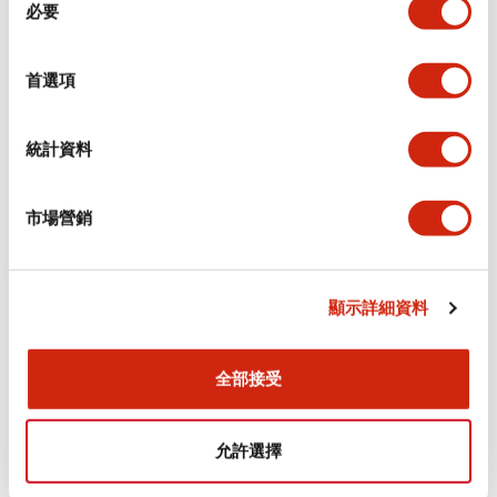
環境規範
必要
意
選
功能規格
擇
首選項
機械規格
統計資料
安裝和安裝規範
市場營銷
顯示詳細資料
文件和檔案
全部接受
型錄和宣傳手冊
認證與標準
允許選擇
Flush Silhouette LW系列 控制元件 (英文版)