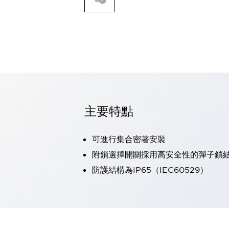
可程式控制器
可程式人機介面
工業乙太網路設備
瀏覽全部
自動識別
自動識別
感測器
瀏覽全部
行業
汽車
主要特點
工業機器人的潛在風險，從第三者角度徹底驗證
減少安全柵內的人身事故
可進行集合密著安裝
兼顧良好的視認性及減少維修工時
最適合小型裝置的安全對策
瀏覽全部
附鎖選擇開關採用高安全性的彈子鎖
工具機
防護結構為IP65（IEC60529）
降低機床成本的技巧簡單的讓人意外
尋找讓機床更小型化的可能性
從外觀設計的觀點提升機床的附加價值
預防導致機器故障的「瞬停」
3位置促動開關確保綜合加工中心機的安全性