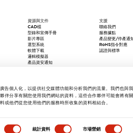
資源與文件
支援
CAD檔
聯絡我們
型錄和宣傳手冊
服務據點
影片專區
產品變更/停產通
選型系統
RoHS指令對應
軟體下載
認證與標準
邏輯模擬器
產品資安通知
內容和廣告個人化，以提供社交媒體功能和分析我們的流量。我們也與
作夥伴分享有關您使用我們網站的資料，這些合作夥伴可能會將有
資料或他們從您使用他們的服務時所收集的資料相結合。
統計資料
市場營銷
產品詳情
主要特點
規格
文件和檔案