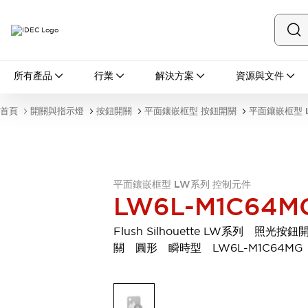
所有產品
所有產品
行業
解決方案
資源與文件
開關與指示燈
按鈕開關
首頁
開關與指示燈
按鈕開關
平面鑲嵌框型 按鈕開關
平面鑲嵌框型 
指示燈和蜂鳴器
瀏覽全部
安全與防爆
安全設備
防爆設備
瀏覽全部
平面鑲嵌框型 LW系列 控制元件
LW6L-M1C64M
盤櫃
繼電器·計時器
Flush Silhouette LW系列 照光按鈕
電源供應器
關 圓形 瞬時型 LW6L-M1C64MG
回路保護器
LED照明裝置
端子台
瀏覽全部
自動化