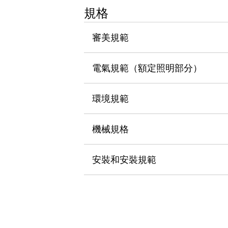
瀏覽全部
規格
機器人
使人機協作更安全、更高效
審美規範
發揮協作機器人潛力的安全措施
瀏覽全部
半導體
電氣規範（額定照明部分）
提高半導體製造裝置設計自由度的方法
瞬間完成開關的更換，避免停機時間拉長
充分對應安全標準
瀏覽全部
環境規範
瀏覽全部
解決方案
機械規格
IIoT（工業物聯網）
去面板化
RFID 認證
安全及其未來
安裝和安裝規範
安全及其未來 | 解決⽅案
瀏覽全部
從基礎了解安全元件
瀏覽全部
資源與文件