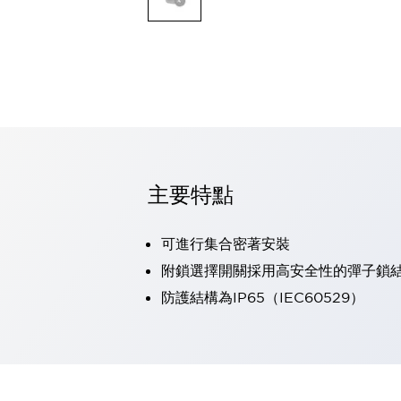
可程式控制器
可程式人機介面
工業乙太網路設備
瀏覽全部
自動識別
自動識別
感測器
瀏覽全部
行業
汽車
主要特點
工業機器人的潛在風險，從第三者角度徹底驗證
減少安全柵內的人身事故
可進行集合密著安裝
兼顧良好的視認性及減少維修工時
最適合小型裝置的安全對策
瀏覽全部
附鎖選擇開關採用高安全性的彈子鎖
工具機
防護結構為IP65（IEC60529）
降低機床成本的技巧簡單的讓人意外
尋找讓機床更小型化的可能性
從外觀設計的觀點提升機床的附加價值
預防導致機器故障的「瞬停」
3位置促動開關確保綜合加工中心機的安全性