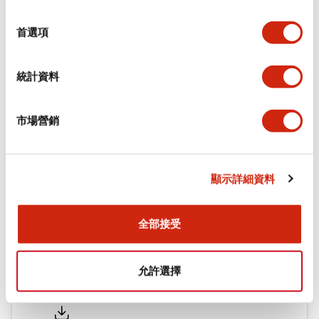
環境規範
選
擇
首選項
機械規格
統計資料
安裝和安裝規範
市場營銷
文件和檔案
顯示詳細資料
型錄和宣傳手冊
認證與標準
全部接受
允許選擇
Flush Silhouette LW系列 控制元件 (英文版)
2025/09/19
.PDF
1.23MB