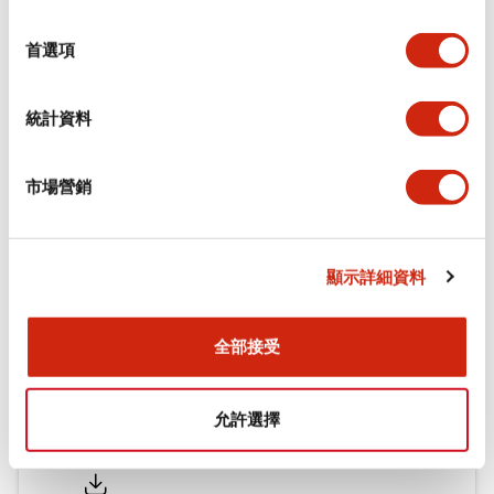
環境規範
選
擇
首選項
機械規格
統計資料
安裝和安裝規範
市場營銷
文件和檔案
顯示詳細資料
型錄和宣傳手冊
認證與標準
全部接受
允許選擇
Flush Silhouette LW系列 控制元件 (英文版)
2025/09/19
.PDF
1.23MB