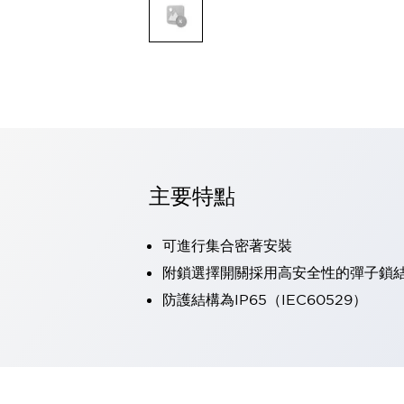
可程式控制器
可程式人機介面
工業乙太網路設備
瀏覽全部
自動識別
自動識別
感測器
瀏覽全部
行業
汽車
主要特點
工業機器人的潛在風險，從第三者角度徹底驗證
減少安全柵內的人身事故
可進行集合密著安裝
兼顧良好的視認性及減少維修工時
最適合小型裝置的安全對策
瀏覽全部
附鎖選擇開關採用高安全性的彈子鎖
工具機
防護結構為IP65（IEC60529）
降低機床成本的技巧簡單的讓人意外
尋找讓機床更小型化的可能性
從外觀設計的觀點提升機床的附加價值
預防導致機器故障的「瞬停」
3位置促動開關確保綜合加工中心機的安全性