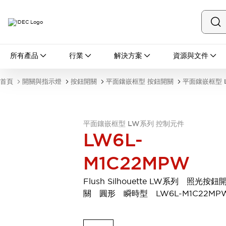
所有產品
所有產品
行業
解決方案
資源與文件
開關與指示燈
按鈕開關
首頁
開關與指示燈
按鈕開關
平面鑲嵌框型 按鈕開關
平面鑲嵌框型 
指示燈和蜂鳴器
瀏覽全部
安全與防爆
安全設備
防爆設備
平面鑲嵌框型 LW系列 控制元件
LW6L-
瀏覽全部
盤櫃
M1C22MPW
繼電器·計時器
電源供應器
Flush Silhouette LW系列 照光按鈕
回路保護器
關 圓形 瞬時型 LW6L-M1C22MP
LED照明裝置
端子台
瀏覽全部
自動化