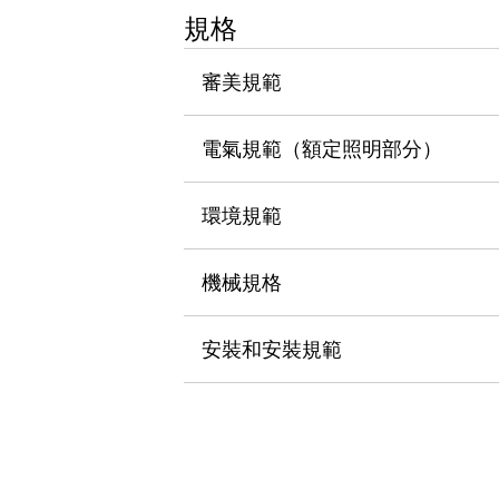
瀏覽全部
規格
機器人
使人機協作更安全、更高效
審美規範
發揮協作機器人潛力的安全措施
瀏覽全部
半導體
電氣規範（額定照明部分）
提高半導體製造裝置設計自由度的方法
瞬間完成開關的更換，避免停機時間拉長
充分對應安全標準
瀏覽全部
環境規範
瀏覽全部
解決方案
機械規格
IIoT（工業物聯網）
去面板化
RFID 認證
安全及其未來
安裝和安裝規範
安全及其未來 | 解決⽅案
瀏覽全部
從基礎了解安全元件
瀏覽全部
資源與文件