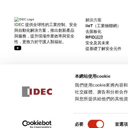
解決方案
IDEC 提供全球性的工業控制、安全
IIoT（工業物聯網）
與自動化解決方案，推出創新產品
去面板化
與服務，提升現場作業效率與安全
RFID認證
性，更致力於守護人類福祉。
安全及其未來
從基礎了解安全元件
訂閱我們的電子報，獲取我們的最新訊息!
本網站使用cookie
訂閱
我們使用cookie來將
社交媒體、廣告和分析合
與您所提供給他們的其他
© 2026 IDEC Corporation
隱私權政策
使用條款
同
必要
首選項
意