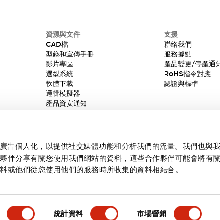
資源與文件
支援
CAD檔
聯絡我們
型錄和宣傳手冊
服務據點
影片專區
產品變更/停產通
選型系統
RoHS指令對應
軟體下載
認證與標準
邏輯模擬器
產品資安通知
內容和廣告個人化，以提供社交媒體功能和分析我們的流量。我們也與
作夥伴分享有關您使用我們網站的資料，這些合作夥伴可能會將有
資料或他們從您使用他們的服務時所收集的資料相結合。
統計資料
市場營銷
產品詳情
主要特點
規格
文件和檔案