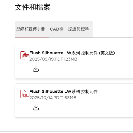
CAD檔
文件和檔案
型錄和宣傳手冊
影片專區
選型系統
型錄和宣傳手冊
CAD檔
認證與標準
軟體下載
邏輯模擬器
產品資安通知
最新消息
Flush Silhouette LW系列 控制元件 (英文版)
新聞中心
2025/09/19
.PDF
1.23MB
活動
促銷活動
部落格
支援
Flush Silhouette LW系列 控制元件
聯絡我們
服務據點
2025/10/14
.PDF
1.63MB
產品變更/停產通知
RoHS指令對應
認證與標準