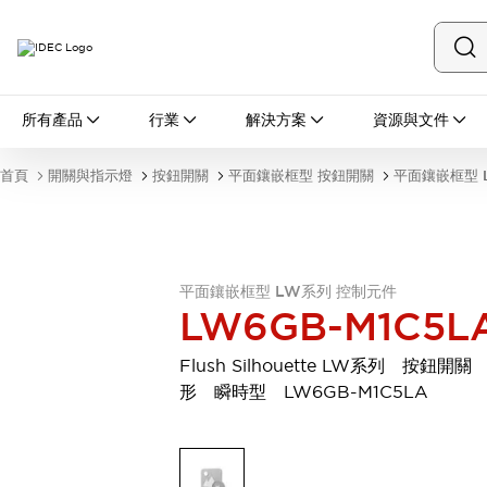
所有產品
所有產品
行業
解決方案
資源與文件
開關與指示燈
按鈕開關
首頁
開關與指示燈
按鈕開關
平面鑲嵌框型 按鈕開關
平面鑲嵌框型 
指示燈和蜂鳴器
瀏覽全部
安全與防爆
安全設備
防爆設備
瀏覽全部
平面鑲嵌框型 LW系列 控制元件
LW6GB-M1C5L
盤櫃
繼電器·計時器
Flush Silhouette LW系列 按鈕開關
電源供應器
形 瞬時型 LW6GB-M1C5LA
回路保護器
LED照明裝置
端子台
瀏覽全部
自動化