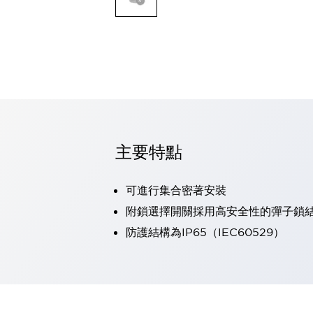
可程式控制器
可程式人機介面
工業乙太網路設備
瀏覽全部
自動識別
自動識別
感測器
瀏覽全部
行業
汽車
主要特點
工業機器人的潛在風險，從第三者角度徹底驗證
減少安全柵內的人身事故
可進行集合密著安裝
兼顧良好的視認性及減少維修工時
最適合小型裝置的安全對策
瀏覽全部
附鎖選擇開關採用高安全性的彈子鎖
工具機
防護結構為IP65（IEC60529）
降低機床成本的技巧簡單的讓人意外
尋找讓機床更小型化的可能性
從外觀設計的觀點提升機床的附加價值
預防導致機器故障的「瞬停」
3位置促動開關確保綜合加工中心機的安全性