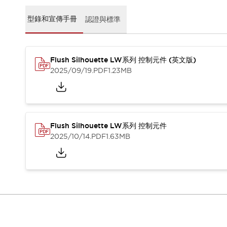
CAD檔
型錄和宣傳手冊
型錄和宣傳手冊
認證與標準
影片專區
選型系統
軟體下載
Flush Silhouette LW系列 控制元件 (英文版)
邏輯模擬器
2025/09/19
.PDF
1.23MB
產品資安通知
最新消息
新聞中心
活動
促銷活動
Flush Silhouette LW系列 控制元件
部落格
2025/10/14
.PDF
1.63MB
支援
聯絡我們
服務據點
產品變更/停產通知
RoHS指令對應
認證與標準