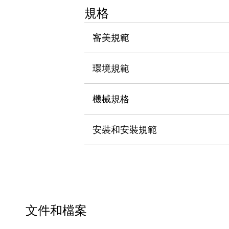
瀏覽全部
規格
機器人
使人機協作更安全、更高效
審美規範
發揮協作機器人潛力的安全措施
瀏覽全部
半導體
環境規範
提高半導體製造裝置設計自由度的方法
瞬間完成開關的更換，避免停機時間拉長
充分對應安全標準
瀏覽全部
機械規格
瀏覽全部
解決方案
安裝和安裝規範
IIoT（工業物聯網）
去面板化
RFID 認證
安全及其未來
安全及其未來 | 解決⽅案
瀏覽全部
從基礎了解安全元件
瀏覽全部
文件和檔案
資源與文件