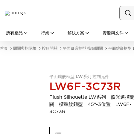
所有產品
所有產品
行業
解決方案
資源與文件
開關與指示燈
按鈕開關
首頁
開關與指示燈
按鈕開關
平面鑲嵌框型 按鈕開關
平面鑲嵌框型 
指示燈和蜂鳴器
瀏覽全部
安全與防爆
安全設備
防爆設備
平面鑲嵌框型 LW系列 控制元件
瀏覽全部
LW6F-3C73R
盤櫃
繼電器·計時器
Flush Silhouette LW系列 照光選擇
電源供應器
關 標準旋鈕型 45°-3位置 LW6F-
回路保護器
3C73R
LED照明裝置
端子台
瀏覽全部
自動化