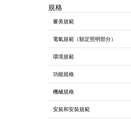
瀏覽全部
規格
機器人
使人機協作更安全、更高效
審美規範
發揮協作機器人潛力的安全措施
瀏覽全部
半導體
電氣規範（額定照明部分）
提高半導體製造裝置設計自由度的方法
瞬間完成開關的更換，避免停機時間拉長
充分對應安全標準
瀏覽全部
環境規範
瀏覽全部
解決方案
功能規格
IIoT（工業物聯網）
去面板化
RFID 認證
安全及其未來
機械規格
安全及其未來 | 解決⽅案
瀏覽全部
安裝和安裝規範
從基礎了解安全元件
瀏覽全部
資源與文件