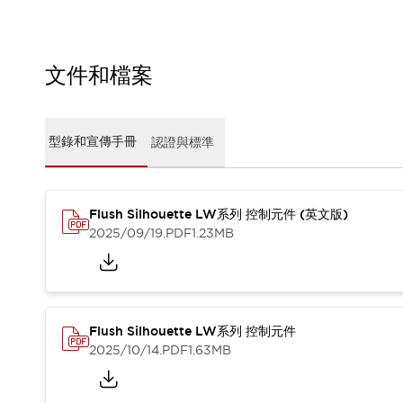
CAD檔
型錄和宣傳手冊
影片專區
選型系統
文件和檔案
軟體下載
邏輯模擬器
產品資安通知
型錄和宣傳手冊
認證與標準
最新消息
新聞中心
活動
Flush Silhouette LW系列 控制元件 (英文版)
促銷活動
2025/09/19
.PDF
1.23MB
部落格
支援
聯絡我們
服務據點
產品變更/停產通知
RoHS指令對應
Flush Silhouette LW系列 控制元件
認證與標準
2025/10/14
.PDF
1.63MB