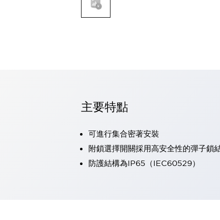
可程式控制器
可程式人機介面
工業乙太網路設備
瀏覽全部
自動識別
自動識別
感測器
瀏覽全部
行業
汽車
主要特點
工業機器人的潛在風險，從第三者角度徹底驗證
減少安全柵內的人身事故
可進行集合密著安裝
兼顧良好的視認性及減少維修工時
最適合小型裝置的安全對策
瀏覽全部
附鎖選擇開關採用高安全性的彈子鎖
工具機
防護結構為IP65（IEC60529）
降低機床成本的技巧簡單的讓人意外
尋找讓機床更小型化的可能性
從外觀設計的觀點提升機床的附加價值
預防導致機器故障的「瞬停」
3位置促動開關確保綜合加工中心機的安全性