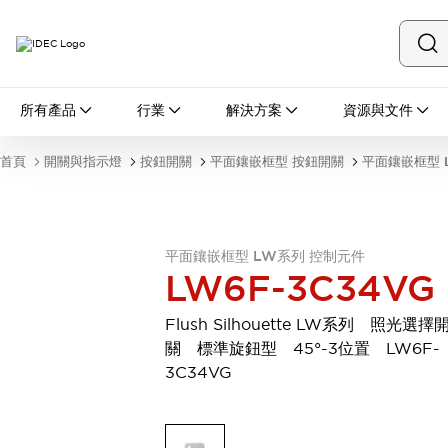
所有產品
所有產品
行業
解決方案
資源與文件
開關與指示燈
按鈕開關
首頁
開關與指示燈
按鈕開關
平面鑲嵌框型 按鈕開關
平面鑲嵌框型 
指示燈和蜂鳴器
瀏覽全部
安全與防爆
安全設備
防爆設備
平面鑲嵌框型 LW系列 控制元件
瀏覽全部
LW6F-3C34VG
盤櫃
繼電器·計時器
Flush Silhouette LW系列 照光選擇
電源供應器
關 標準旋鈕型 45°-3位置 LW6F-
回路保護器
3C34VG
LED照明裝置
端子台
瀏覽全部
自動化