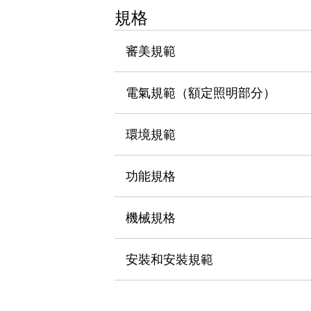
瀏覽全部
規格
機器人
使人機協作更安全、更高效
審美規範
發揮協作機器人潛力的安全措施
瀏覽全部
半導體
電氣規範（額定照明部分）
提高半導體製造裝置設計自由度的方法
瞬間完成開關的更換，避免停機時間拉長
充分對應安全標準
瀏覽全部
環境規範
瀏覽全部
解決方案
功能規格
IIoT（工業物聯網）
去面板化
RFID 認證
安全及其未來
機械規格
安全及其未來 | 解決⽅案
瀏覽全部
安裝和安裝規範
從基礎了解安全元件
瀏覽全部
資源與文件