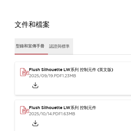
CAD檔
型錄和宣傳手冊
影片專區
選型系統
文件和檔案
軟體下載
邏輯模擬器
產品資安通知
型錄和宣傳手冊
認證與標準
最新消息
新聞中心
活動
Flush Silhouette LW系列 控制元件 (英文版)
促銷活動
2025/09/19
.PDF
1.23MB
部落格
支援
聯絡我們
服務據點
產品變更/停產通知
RoHS指令對應
Flush Silhouette LW系列 控制元件
認證與標準
2025/10/14
.PDF
1.63MB