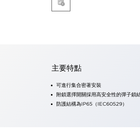
可程式控制器
可程式人機介面
工業乙太網路設備
瀏覽全部
自動識別
自動識別
感測器
瀏覽全部
行業
汽車
主要特點
工業機器人的潛在風險，從第三者角度徹底驗證
減少安全柵內的人身事故
可進行集合密著安裝
兼顧良好的視認性及減少維修工時
最適合小型裝置的安全對策
瀏覽全部
附鎖選擇開關採用高安全性的彈子鎖
工具機
防護結構為IP65（IEC60529）
降低機床成本的技巧簡單的讓人意外
尋找讓機床更小型化的可能性
從外觀設計的觀點提升機床的附加價值
預防導致機器故障的「瞬停」
3位置促動開關確保綜合加工中心機的安全性