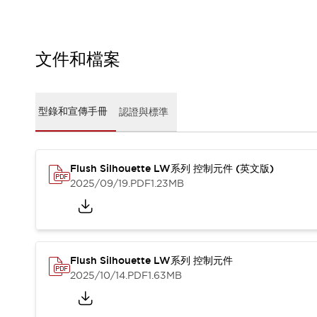
CAD檔
型錄和宣傳手冊
影片專區
選型系統
文件和檔案
軟體下載
邏輯模擬器
產品資安通知
型錄和宣傳手冊
認證與標準
最新消息
新聞中心
活動
Flush Silhouette LW系列 控制元件 (英文版)
促銷活動
2025/09/19
.PDF
1.23MB
部落格
支援
聯絡我們
服務據點
產品變更/停產通知
RoHS指令對應
Flush Silhouette LW系列 控制元件
認證與標準
2025/10/14
.PDF
1.63MB