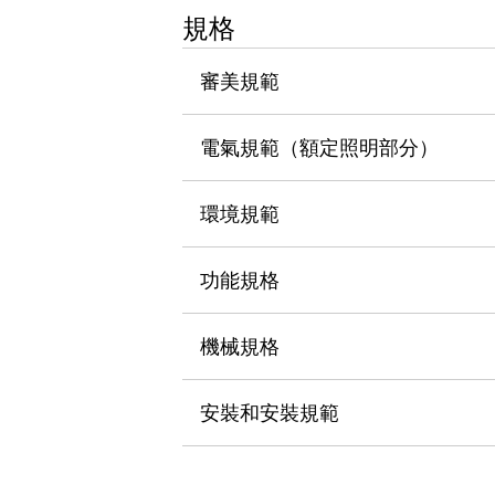
瀏覽全部
規格
機器人
使人機協作更安全、更高效
審美規範
發揮協作機器人潛力的安全措施
瀏覽全部
半導體
電氣規範（額定照明部分）
提高半導體製造裝置設計自由度的方法
瞬間完成開關的更換，避免停機時間拉長
充分對應安全標準
瀏覽全部
環境規範
瀏覽全部
解決方案
功能規格
IIoT（工業物聯網）
去面板化
RFID 認證
安全及其未來
機械規格
安全及其未來 | 解決⽅案
瀏覽全部
安裝和安裝規範
從基礎了解安全元件
瀏覽全部
資源與文件