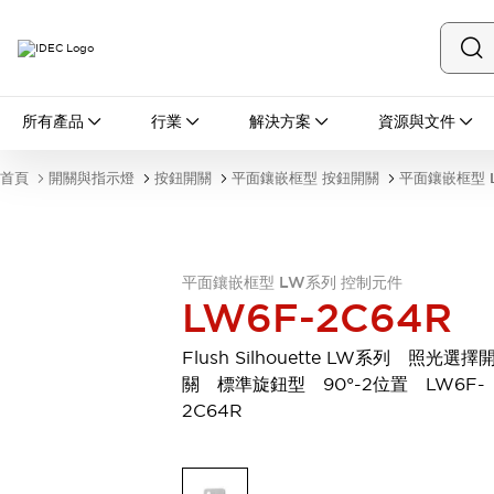
所有產品
所有產品
行業
解決方案
資源與文件
開關與指示燈
按鈕開關
首頁
開關與指示燈
按鈕開關
平面鑲嵌框型 按鈕開關
平面鑲嵌框型 
指示燈和蜂鳴器
瀏覽全部
安全與防爆
安全設備
防爆設備
平面鑲嵌框型 LW系列 控制元件
瀏覽全部
LW6F-2C64R
盤櫃
繼電器·計時器
Flush Silhouette LW系列 照光選擇
電源供應器
關 標準旋鈕型 90°-2位置 LW6F-
回路保護器
2C64R
LED照明裝置
端子台
瀏覽全部
自動化