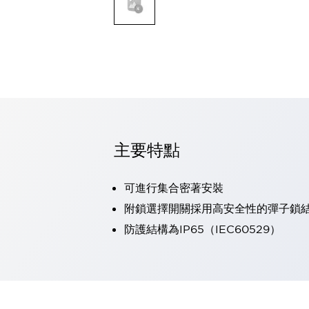
可程式控制器
可程式人機介面
工業乙太網路設備
瀏覽全部
自動識別
自動識別
感測器
瀏覽全部
行業
汽車
主要特點
工業機器人的潛在風險，從第三者角度徹底驗證
減少安全柵內的人身事故
可進行集合密著安裝
兼顧良好的視認性及減少維修工時
最適合小型裝置的安全對策
瀏覽全部
附鎖選擇開關採用高安全性的彈子鎖
工具機
防護結構為IP65（IEC60529）
降低機床成本的技巧簡單的讓人意外
尋找讓機床更小型化的可能性
從外觀設計的觀點提升機床的附加價值
預防導致機器故障的「瞬停」
3位置促動開關確保綜合加工中心機的安全性