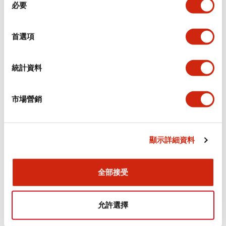
環境規範
必要
意
選
功能規格
擇
首選項
機械規格
統計資料
安裝和安裝規範
市場營銷
顯示詳細資料
文件和檔案
全部接受
型錄和宣傳手冊
認證與標準
允許選擇
Flush Silhouette LW系列 控制元件 (英文版)